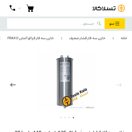
منو
خانه
خازن سه فاز فشار ضعیف
خازن سه فاز فراکو آلمان FRAKO