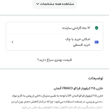
مشاهده همه مشخصات
12 ماه گارانتی سازنده
امکان خرید با چِک
خرید قسطی
قیمت بهتری سراغ دارید؟
توضیحات
خازن 25 کیلووار فراکو FRAKO آلمان
خازن 25 کیلووار فراکو آلمان DP با توجه به تغییر متریال داخلی از روغن به گاز و مواد
معدنی و رزینی، در صنعت استفاده می‌شود؛ چرا‌ که در کنار کاهش حجم، وزن آن نیز
کاهش چشمگیری دارد که باعث کاهش ابعاد تابلوهای برق خازنی می‌شود.