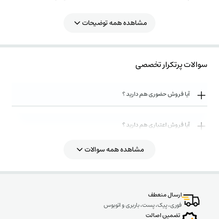
ویژگی خازن فراکو آلمان
مشاهده همه توضیحات
خازن سه‌فاز فشار ضعیف فراکو 25 کیلووار در 440 ولت ( 20 در 400) LKT25-440DB، از
جمله مدل‌های DB است که برای بارها و صنایع سبک طراحی می‌شود.
خازن‌های فراکو همچون سایر محصولات این سازنده، دارای مکانیزم‌های حفاظتی قطع
سوالات پرتکرار تخصصی
تحت فشار و خودترمیمی دی الکتریک است. در حالت کلی سری DB حداقل‌های
استاندارد را رعایت می‌کند.
پیشنهاد می‌شود حتما اطلاعات مندرج در کاتالوگ این محصول را که در ذیل آمده
آیا فروش حضوری هم دارید ؟
مطالعه نمایید.
مشخصات خازن سه فاز فراکو آلمان:
آیا فروش اعتباری هم دارید ؟
مدل
DB
توان خروجی نامی: 25 کیلووار
مشاهده همه سوالات
فشار ضعیف
روش های ارسال کالا به چه صورت میباشد ؟
سازنده فراکو
این شامل تجهیز جانبی به نام ترمینال خازن می‌باشد.
نمایندگی خازن 25 کیلووار فراکو آلمان DP
ارسال منعطف
تسلاکالا مفتخر است اعلام کند
نمایندگی خازن‌های فراکو
را برعهده دارد. خازن‌های
فوری، پیک، پست، باربری و اتوبوس
FARAKO شامل
18 ماه
گارانتی
سازنده است، پس می‌توانید با خیال راحت خرید کنید.
تضمین اصالت