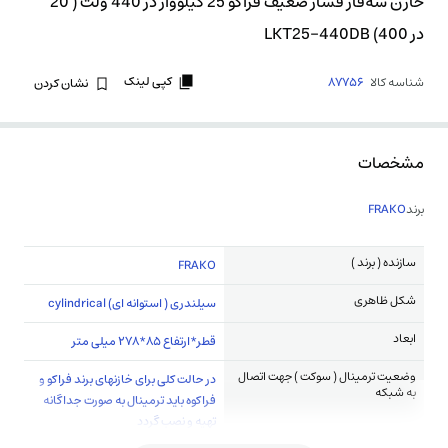
خازن سه‌فاز فشار ضعیف فراکو 25 کیلووار در 440 ولت ( 20
در 400) LKT25-440DB
کپی لینک
شناسه کالا
87756
نشان کردن
مشخصات
برند
FRAKO
سازنده ( برند )
FRAKO
شکل ظاهری
سیلندری ( استوانه ای) cylindrical
ابعاد
قطر*ارتفاع 85*278 میلی متر
وضعیت ترمینال ( سوکت ) جهت اتصال
در حالت کلی برای خازنهای برند فراکو و
به شبکه
فراکوه باید ترمینال به صورت جداگانه
تهیه و نصب گردد