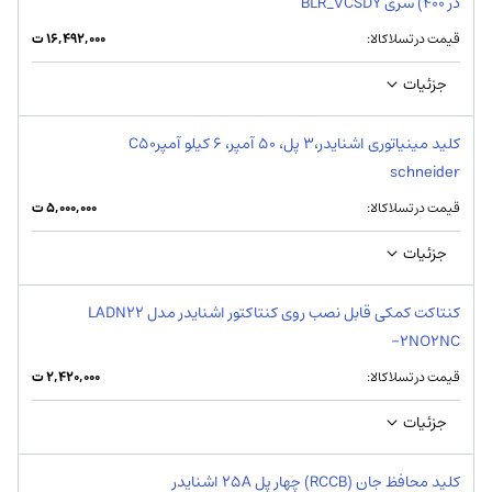
در 400) سری BLR_VCSDY
قیمت در تسلاکالا:
۱۶,۴۹۲,۰۰۰
ت
جزئیات
کلید مینیاتوری اشنایدر،3 پل، 50 آمپر، 6 کیلو آمپرC50
schneider
قیمت در تسلاکالا:
۵,۰۰۰,۰۰۰
ت
جزئیات
کنتاکت کمکی قابل نصب روی کنتاکتور اشنایدر مدل LADN22
-2NO2NC
قیمت در تسلاکالا:
۲,۴۲۰,۰۰۰
ت
جزئیات
کلید محافظ جان (RCCB) چهار پل 25A اشنایدر