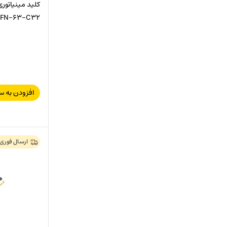
PFN-63-C32
افزودن به س
ارسال فوری