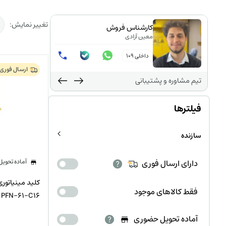
تغییر نمایش:
وش
کارشناس فروش
معین آزادی
داخلی 109
ارسال فوری
تیم مشاوره و پشتیبانی
فیلترها
سازنده
آماده تحوی
دارای ارسال فوری
فقط کالاهای موجود
PFN-61-C16
آماده تحویل حضوری