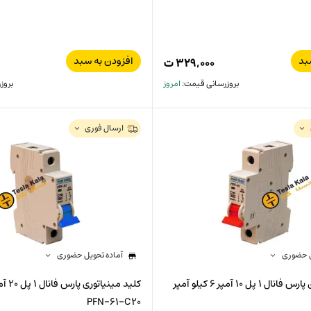
بد
افزودن به سبد
۳۲۹,۰۰۰
ت
بروزرسانی قیمت:
امروز
بروز
ارسال فوری
ل حضوری
آماده تحویل حضوری
کلید مینیاتوری پارس فانال 1 پل 10 آمپر 6 کیلو آمپر
PFN-61-C20