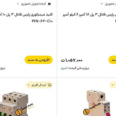
ل حضوری
آماده تحویل حضوری
کلید مینیاتوری پارس فانال 3 پل 16 آمپر 6 کیلو آمپر
PFN-63-C10
بد
افزودن به سبد
۱,۰۵۷,۰۰۰
ت
بروزرسانی قیمت:
امروز
بروز
ارسال فوری