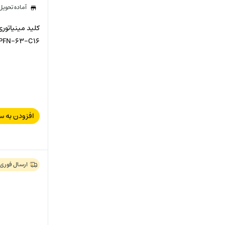
آماده تحوی
PFN-63-C16
افزودن به س
ارسال فوری