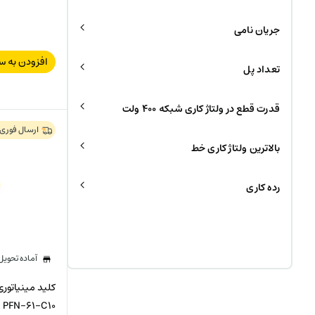
جریان نامی
افزودن به س
تعداد پل
قدرت قطع در ولتاژ کاری شبکه 400 ولت
ارسال فوری
بالاترین ولتاژ کاری خط
رده کاری
آماده تحوی
PFN-61-C10