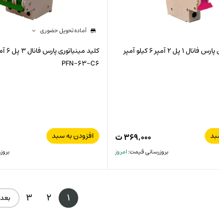
آماده تحویل حضوری
کلید مینیاتوری پارس فانال 1 پل 2 آمپر 6 کیلو آمپر
PFN-63-C6
بد
افزودن به سبد
۳۶۹,۰۰۰
ت
بروزرسانی قیمت:
امروز
بروز
3
2
1
بعد