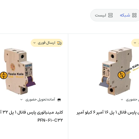
شبکه
لیست
کارشناس تامین
تارا تهرانی
ارسال فوری
ل حضوری
آماده تحویل حضوری
کلید مینیاتوری پارس فانال 1 پل 16 آمپر 6 کیلو آمپر
PFN-61-C32