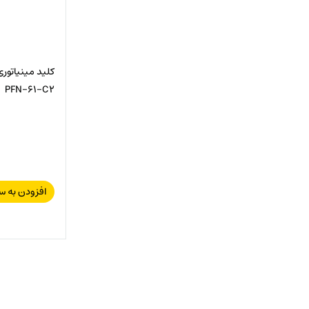
PFN-61-C2
افزودن به س