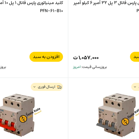
کلید مینیاتوری پارس فانال 3 پل 32 آمپر 6 کیلو آمپر
PFN-61-B10
بد
افزودن به سبد
۱,۰۵۷,۰۰۰
ت
بروزرسانی قیمت:
امروز
بروز
ارسال فوری