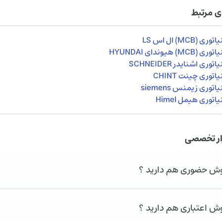
ی مرتبط
(MCB) ال اس LS
M) هیوندای HYUNDAI
ری اشنایدر SCHNEIDER
توری چینت CHINT
توری زیمنس siemens
توری هیمل Himel
ار تخصصی
روش حضوری هم دارید ؟
وش اعتباری هم دارید ؟