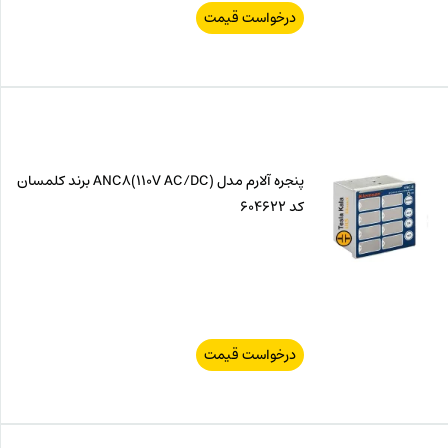
درخواست قیمت
پنجره آلارم مدل ANC8(110V AC/DC) برند کلمسان
کد 604622
درخواست قیمت