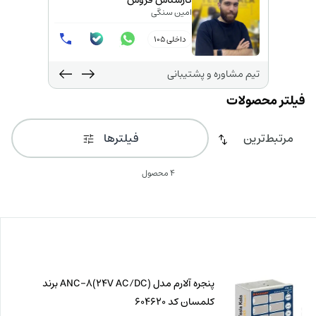
کارشناس فروش
امین سنگی
داخلی 105
تیم مشاوره و پشتیبانی
فیلترها
4 محصول
پنجره آلارم مدل ANC-8(24V AC/DC) برند
کلمسان کد 604620