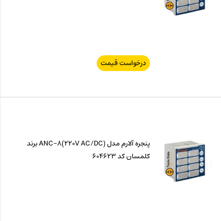
درخواست قیمت
پنجره آلارم مدل ANC-8(220V AC/DC) برند
کلمسان کد 604623