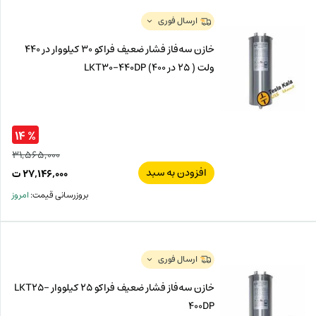
ت.
بود.
ارسال فوری
خازن سه‌فاز فشار ضعیف فراکو 30 کیلووار در 440
ولت ( 25 در 400) LKT30-440DP
% ۱۴
۳۱,۵۶۵,۰۰۰
افزودن به سبد
قیم
۲۷,۱۴۶,۰۰۰
ت
اصل
قیم
بروزرسانی قیمت:
امروز
فعل
۰۰۰
ت
۰۰۰
ت.
بود.
ارسال فوری
خازن سه‌فاز فشار ضعیف فراکو 25 کیلووار LKT25-
400DP