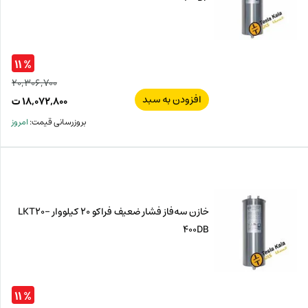
% ۱۱
۲۰,۳۰۶,۷۰۰
افزودن به سبد
قیم
۱۸,۰۷۲,۸۰۰
ت
اصل
قیم
بروزرسانی قیمت:
امروز
فعل
۷۰۰
ت
۸۰۰
ت.
بود.
خازن سه‌فاز فشار ضعیف فراکو 20 کیلووار LKT20-
400DB
% ۱۱