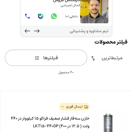
کارشناس فروش
کمال تجریشی
داخلی 101
تیم مشاوره و پشتیبانی
فیلترها
40 محصول
ارسال فوری
خازن سه‌فاز فشار ضعیف فراکو 15 کیلووار در 440
ولت ( 12.5 در 400) LKT15-440DP