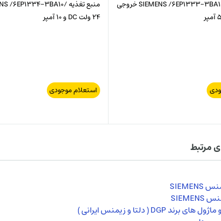
منبع تغذیه /SIEMENS /6EP1333-3BA10 خروجی
24 ولت DC و 10 آمپر
ودی
استعلام موجودی
ی مرتبط