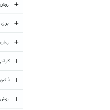
روش ه
برای 
زمان 
گاران
فاکتور
روش ث