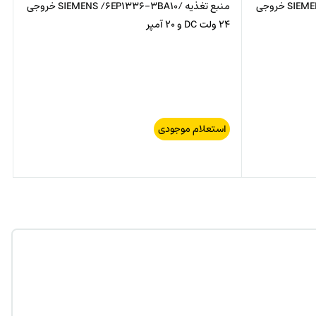
منبع تغذیه /SIEMENS /6EP1334-3BA10 خروجی
منبع تغذیه /SIEMENS /6EP1336-3BA10 خروجی
24 ولت DC و 20 آمپر
استعلام موجودی