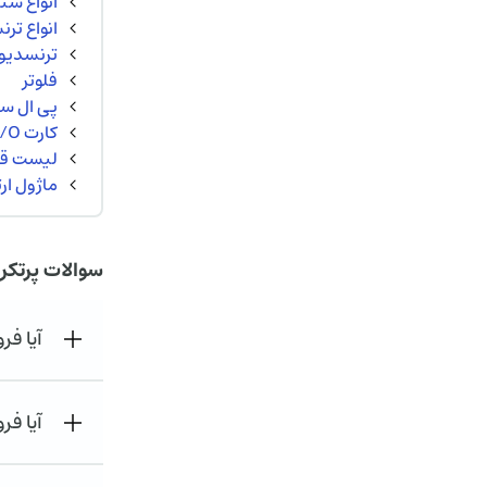
انواع سن
انواع تر
ترنسدیوسر 
فلوتر
پی ال سی 
کارت I/O و تجهیزات جانبی
لیست قیم
ماژول ارتباطی  RTU
سوالات پرتکر
آیا ف
آیا فر