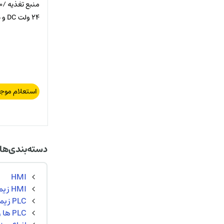
24 ولت DC و 5 آمپر
استعلام موج
دسته‌بندی‌ها
HMI
HMI زیمنس SIEMENS
PLC زیمنس SIEMENS
PLC ها و ماژول های برند DGP ( دلتا و زیمنس ایرانی )