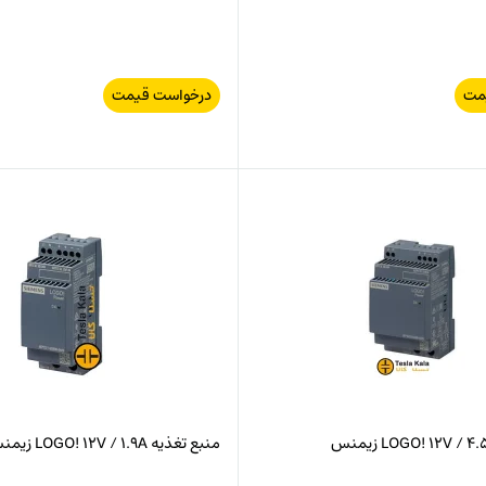
مت
درخواست قیمت
منبع تغذیه LOGO! 12V / 1.9A زیمنس