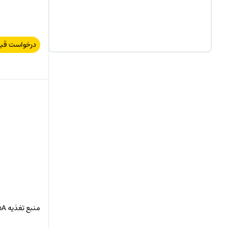
درخواست قی
منبع تغذیه LOGO! 12V / 4.5A زیمنس