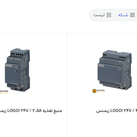
شبکه
لیست
منبع تغذیه LOGO! 24V / 2.5A زیمنس