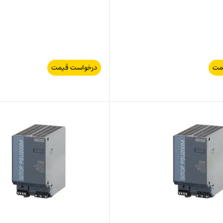
مت
درخواست قیمت