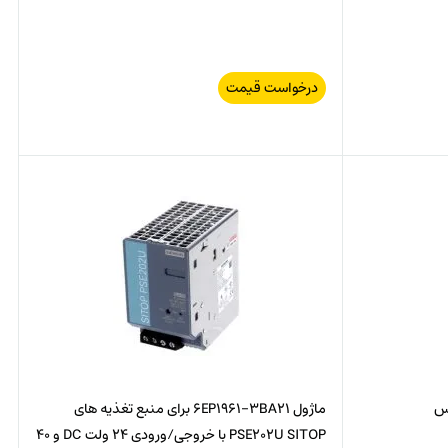
درخواست قیمت
ماژول 6EP1961-3BA21 برای منبع تغذیه های
PSE202U SITOP با خروجی/ورودی 24 ولت DC و 40