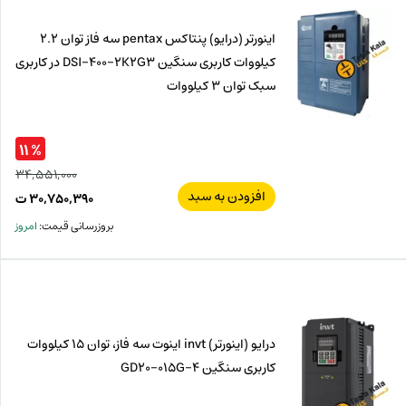
اینورتر (درایو) پنتاکس pentax سه فاز توان 2.2
کیلووات کاربری سنگین DSI-400-2K2G3 در کاربری
سبک توان 3 کیلووات
% ۱۱
۳۴,۵۵۱,۰۰۰
افزودن به سبد
قیم
۳۰,۷۵۰,۳۹۰
ت
اصل
قیم
بروزرسانی قیمت:
امروز
فعل
۰۰۰
ت
۳۹۰
ت.
بود.
درایو (اینورتر) invt اینوت سه فاز، توان 15 کیلووات
کاربری سنگین GD20-015G-4