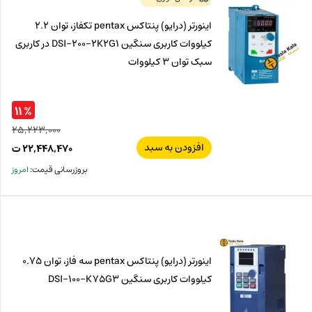
اینورتر (درایو) پنتاکس pentax تکفاز، توان 2.2
کیلووات کاربری سنگین DSI-200-2K2G1 در کاربری
سبک توان 3 کیلووات
% ۱۱
۲۵,۲۲۳,۰۰۰
افزودن به سبد
قیم
۲۲,۴۴۸,۴۷۰
ت
اصل
قیم
بروزرسانی قیمت:
امروز
فعل
۰۰۰
ت
۴۷۰
ت.
بود.
اینورتر (درایو) پنتاکس pentax سه فاز، توان 0.75
کیلووات کاربری سنگین DSI-100-K75G3