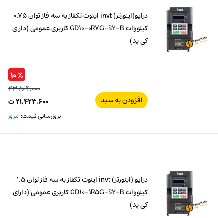
درایو(اینورتر) invt اینوت تکفاز به سه فاز توان 0.75
کیلووات GD10-0R7G-S2-B کاربری عمومی (دارای
کی پد)
% ۱۰
۲۳,۸۰۴,۰۰۰
افزودن به سبد
قیم
۲۱,۴۲۳,۶۰۰
ت
اصل
قیم
بروزرسانی قیمت:
امروز
فعل
۰۰۰
ت
۶۰۰
ت.
بود.
درایو (اینورتر) invt اینوت تکفاز به سه فاز توان 1.5
کیلووات GD10-1R5G-S2-B کاربری عمومی (دارای
کی پد)