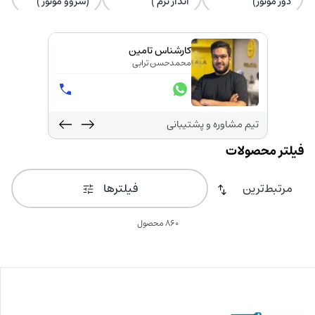
دور موتور)
انداز نرم )
(سروو موتور )
کارشناس تامین
محمدحسن ترابی
تیم مشاوره و پشتیبانی
فیلترها
860 محصول