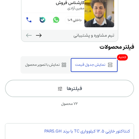
کارشناس فروش
معین آزادی
داخلی 109
تیم مشاوره و پشتیبانی
جدید
نمایش جدول قیمت
نمایش با تصویر محصول
فیلترها
72 محصول
کنتاکتور خازنی 12.5 کیلوواری TC با برند PARS.GH