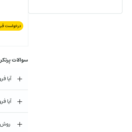
درخواست قی
سوالات پرتکر
آیا ف
آیا فر
روش ه