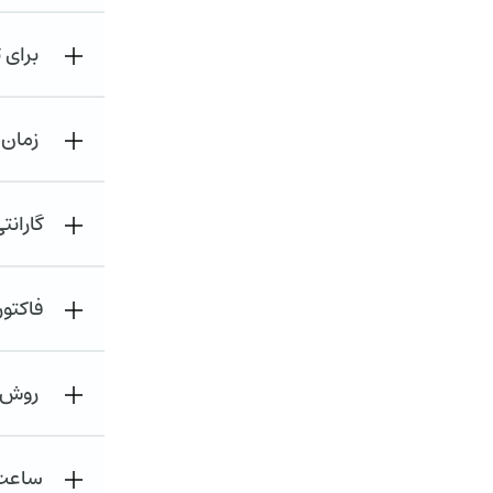
برای 
زمان 
گاران
فاکتور
روش ث
ساعت 