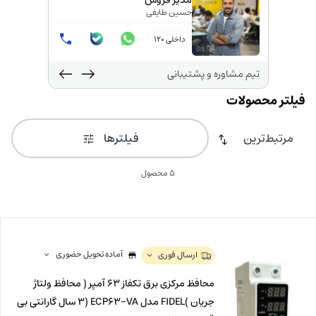
مدیر فروش
حسین طایفی
داخلی 120
تیم مشاوره و پشتیبانی
فیلترها
5 محصول
آماده تحویل حضوری
ارسال فوری
محافظ مرکزی برق تکفاز 63 آمپر ( محافظ ولتاژ
جریان )FIDEL مدل ECP63-VA (3 سال گارانتی بی