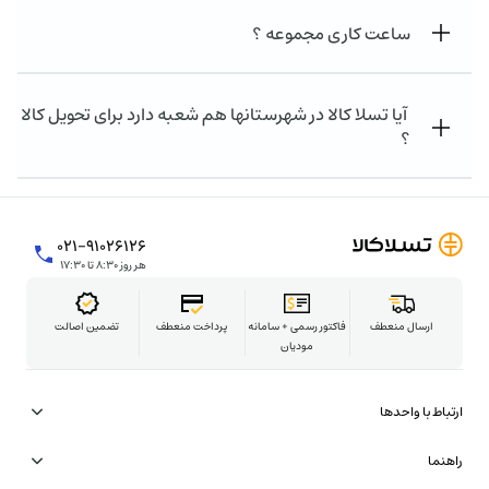
ساعت کاری مجموعه ؟
آیا تسلا کالا در شهرستانها هم شعبه دارد برای تحویل کالا
؟
۰۲۱-۹۱۰۲۶۱۲۶
هر روز ۸:۳۰ تا ۱۷:۳۰
ارسال منعطف
فاکتور رسمی + سامانه
پرداخت منعطف
تضمین اصالت
مودیان
ارتباط با واحدها
همکاری در تامین
راهنما
شتاب‌دهنده تسلاکالا