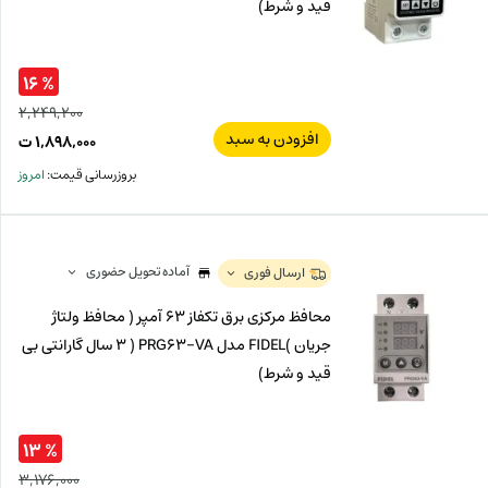
قید و شرط)
% ۱۶
۲,۲۴۹,۲۰۰
افزودن به سبد
قیم
۱,۸۹۸,۰۰۰
ت
اصل
قیم
بروزرسانی قیمت:
امروز
فعل
۲۰۰
ت
۰۰۰
ت.
بود.
آماده تحویل حضوری
ارسال فوری
محافظ مرکزی برق تکفاز 63 آمپر ( محافظ ولتاژ
جریان )FIDEL مدل PRG63-VA ( 3 سال گارانتی بی
قید و شرط)
% ۱۳
۳,۱۷۶,۰۰۰