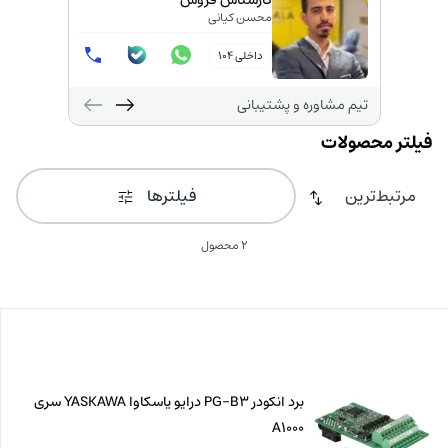
کارشناس فروش
محسن کیانی
داخلی 104
تیم مشاوره و پشتیبانی
فیلترها
2 محصول
برد انکودر PG-B3 درایو یاسکاوا YASKAWA سری
A1000