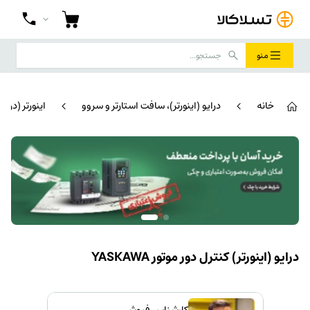
منو
خانه
درایو (اینورتر)، سافت استارتر و سروو
اینورتر (درای
درایو (اینورتر) کنترل دور موتور YASKAWA