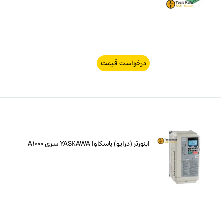
درخواست قیمت
اینورتر (درایو) یاسکاوا YASKAWA سری A1000