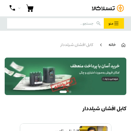
منو
خانه
کابل افشان شیلددار
کابل افشان شیلددار