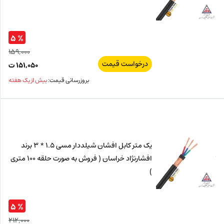
% ۵
۱۵۹,۰۰۰
درخواست قیمت
قیم
۱۵۱,۰۵۰
ت
اصل
قیم
بروزرسانی قیمت:
بیش از یک هفته
فعل
۰۰۰
ت
۰۵۰
ت.
بود.
یک متر کابل افشان شیلددار مسی 1.5 * 3 برند
افشارنژاد خراسان ( فروش به صورت حلقه 100 متری
)
% ۵
۲۱۲,۰۰۰