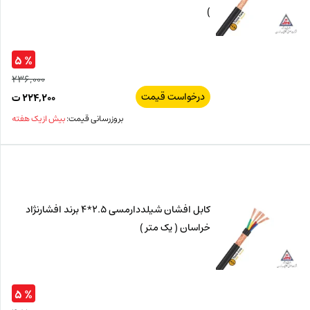
)
% ۵
۲۳۶,۰۰۰
درخواست قیمت
قیم
۲۲۴,۲۰۰
ت
اصل
قیم
بروزرسانی قیمت:
بیش از یک هفته
فعل
۰۰۰
ت
۲۰۰
ت.
بود.
کابل افشان شیلددارمسی 2.5*4 برند افشارنژاد
خراسان ( یک متر )
% ۵