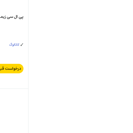
پی ال سی زیمنس C/DC/DC AG
کاتالوگ
درخواست قی