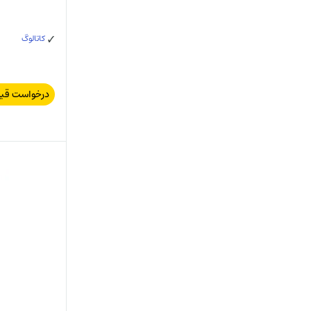
کاتالوگ
درخواست قی