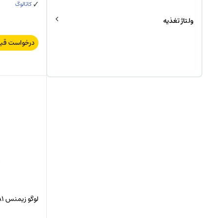
کاتالوگ
ولتاژ تغذیه
درخواست قی
لوگو زیمنس 6ED1052-1CC08-0BA1