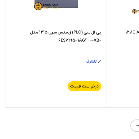
پی ال سی (PLC) زیمنس سری 1215 مدل
6ES7215-1AG40-0XB0
کاتالوگ
درخواست قیمت
←