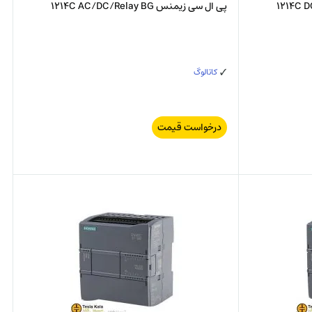
پی ال سی زیمنس 1214C AC/DC/Relay BG
کاتالوگ
درخواست قیمت