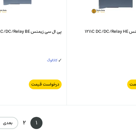
1211C DC
پی ال سی زیمنس 1211C AC/DC/Relay BE
کاتالوگ
مت
درخواست قیمت
2
1
بعدی 