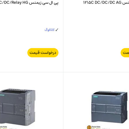
1215C D
پی ال سی زیمنس 1214C DC/DC/Relay HG
کاتالوگ
مت
درخواست قیمت