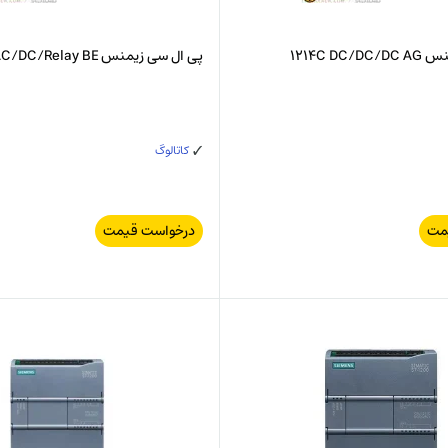
1214C D
پی ال سی زیمنس 1212C AC/DC/Relay BE
کاتالوگ
مت
درخواست قیمت