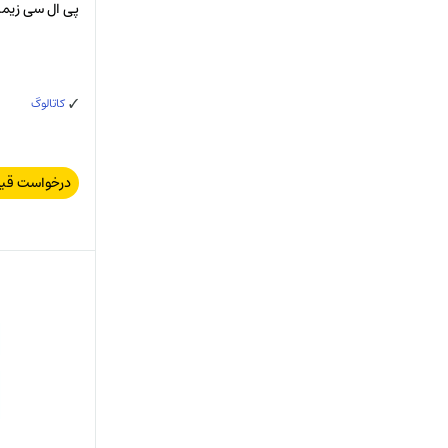
پی ال سی زیمنس C/DC/DC AG
کاتالوگ
درخواست قی