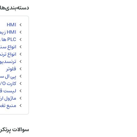
دسته‌بندی‌ها
HMI
HMI زیمنس SIEMENS
PLC ها و ماژول های برند DGP ( دلتا و زیمنس ایرانی )
انواع سن
انواع تر
ترنسدیوسر 
فلوتر
پی ال سی 
کارت I/O و تجهیزات جانبی
لیست قیم
ماژول ارتباطی  RTU
منبع تغذیه SUPPLY
سوالات پرتکر