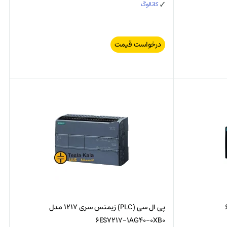
کاتالوگ
درخواست قیمت
پی ال سی (PLC) زیمنس سری 1217 مدل
6ES7217-1AG40-0XB0