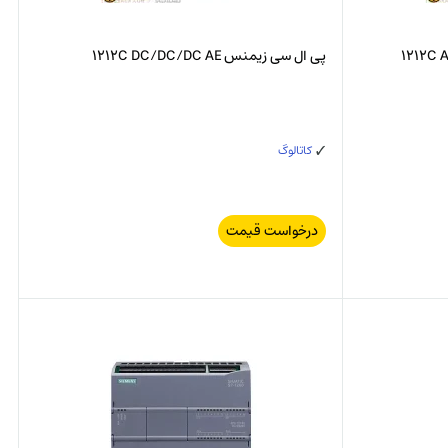
پی ال سی زیمنس 1212C DC/DC/DC AE
کاتالوگ
درخواست قیمت