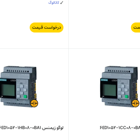
کاتالوگ
مت
درخواست قیمت
لوگو زیمنس 6ED1052-1HB08-0BA1