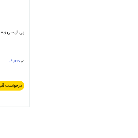
پی ال سی زیمنس /DC/Relay HE
کاتالوگ
درخواست قی