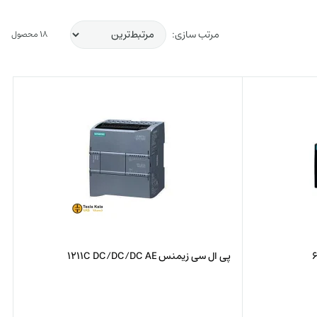
مرتب سازی:
18 محصول
پی ال سی زیمنس 1211C DC/DC/DC AE