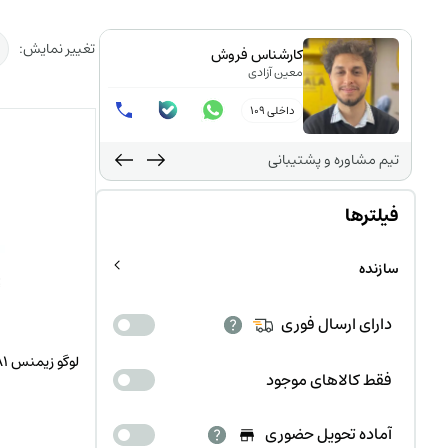
تغییر نمایش:
کارشناس فروش
معین آزادی
داخلی 109
تیم مشاوره و پشتیبانی
فیلترها
سازنده
دارای ارسال فوری
لوگو زیمنس 6ED1052-1FB08-0BA1
فقط کالاهای موجود
آماده تحویل حضوری