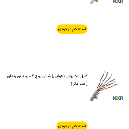
استعلام موجودی
کابل مخابراتی (هوایی) شش زوج 0.6 برند نور زنجان
( صد متر )
استعلام موجودی