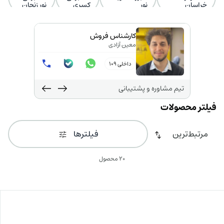
خراسان
نور
کسری
نور زنجان
کارشناس فروش
معین آزادی
داخلی 109
تیم مشاوره و پشتیبانی
فیلترها
20 محصول