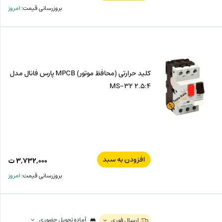
اصل
قیم
بروزرسانی قیمت:
امروز
فعل
۰۰۰
ت
۵۰۰
ت.
بود.
کلید حرارتی (محافظ موتور) MPCB پارس فانال مدل
MS-32 2.5:4
افزودن به سبد
۳,۷۳۲,۰۰۰
ت
بروزرسانی قیمت:
امروز
آماده تحویل حضوری
ارسال فوری