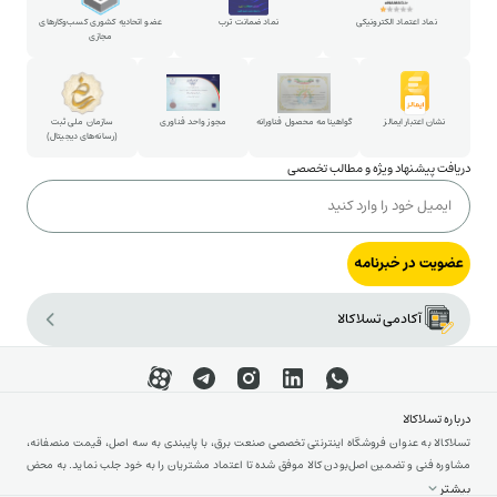
پارتنرشیپ
نماد اعتماد الکترونیکی
نماد ضمانت ترب
عضو اتحادیه کشوری کسب‌وکارهای
مجازی
شکایات و پیشنهادات
ارتباط با مدیرعامل
نشان اعتبار ایمالز
گواهینامه محصول فناورانه
مجوز واحد فناوری
سازمان ملی ثبت
(رسانه‌های دیجیتال)
دریافت پیشنهاد ویژه و مطالب تخصصی
عضویت در خبرنامه
آکادمی تسلاکالا
درباره تسلاکالا
تسلاکالا به عنوان فروشگاه اینترنتی تخصصی صنعت برق، با پایبندی به سه اصل، قیمت منصفانه،
مشاوره فنی و تضمین اصل‌بودن کالا موفق شده تا اعتماد مشتریان را به خود جلب نماید. به محض
ورود به سایت تسلاکالا با دنیایی از تجهیزات رو به رو می‌شوید! تسلاکالا مثل یک نمایشگاه فنی با
بیشتر