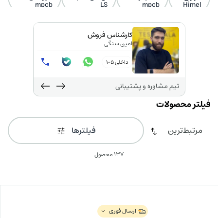
mpcb
LS
mpcb
Himel
کارشناس فروش
امین سنگی
داخلی 105
تیم مشاوره و پشتیبانی
فیلترها
137 محصول
ارسال فوری