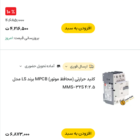
% ۱۰
۴,۶۸۵,۰۰۰
افزودن به سبد
قیم
۴,۲۱۶,۵۰۰
ت
اصل
قیم
بروزرسانی قیمت:
امروز
فعل
۰۰۰
ت
۵۰۰
ت.
بود.
آماده تحویل حضوری
ارسال فوری
کلید حرارتی (محافظ موتور) MPCB برند LS مدل
MMS-32S 4:2.5
افزودن به سبد
۶,۸۷۳,۰۰۰
ت