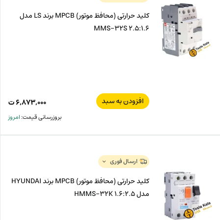
کلید حرارتی (محافظ موتور) MPCB برند LS مدل
MMS-32S 2.5:1.6
افزودن به سبد
۶,۸۷۳,۰۰۰
ت
بروزرسانی قیمت:
امروز
ارسال فوری
کلید حرارتی (محافظ موتور) MPCB برند HYUNDAI
مدل HMMS-32K 1.6:2.5