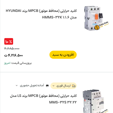
کلید حرارتی (محافظ موتور) MPCB برند HYUNDAI
مدل HMMS-32K 1:1.6
% ۱۰
۴,۶۸۵,۰۰۰
افزودن به سبد
قیم
۴,۲۱۶,۵۰۰
ت
اصل
قیم
بروزرسانی قیمت:
امروز
فعل
۰۰۰
ت
۵۰۰
ت.
بود.
آماده تحویل حضوری
ارسال فوری
کلید حرارتی (محافظ موتور) MPCB برند LS مدل
MMS-32S 32:22