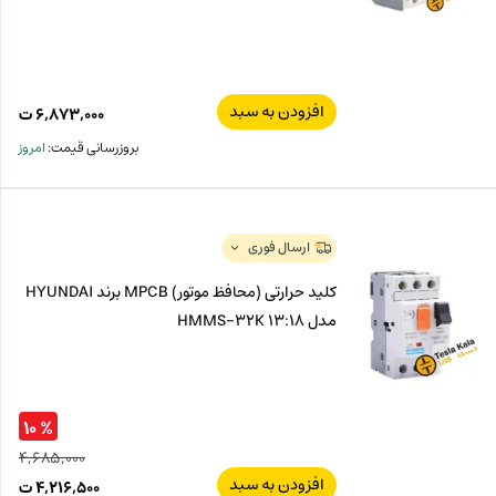
افزودن به سبد
۶,۸۷۳,۰۰۰
ت
بروزرسانی قیمت:
امروز
ارسال فوری
کلید حرارتی (محافظ موتور) MPCB برند HYUNDAI
مدل HMMS-32K 13:18
% ۱۰
۴,۶۸۵,۰۰۰
افزودن به سبد
قیم
۴,۲۱۶,۵۰۰
ت