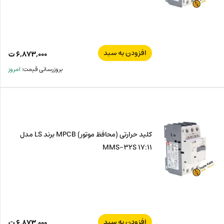
افزودن به سبد
۶,۸۷۳,۰۰۰
ت
بروزرسانی قیمت:
امروز
کلید حرارتی (محافظ موتور) MPCB برند LS مدل
MMS-32S 17:11
افزودن به سبد
۶,۸۷۳,۰۰۰
ت