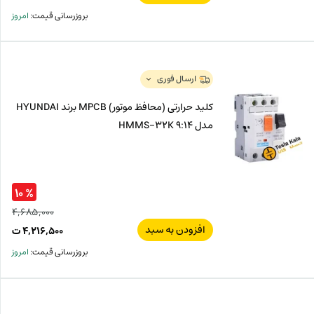
اصل
قیم
بروزرسانی قیمت:
امروز
فعل
۰۰۰
ت
۵۰۰
ت.
بود.
ارسال فوری
کلید حرارتی (محافظ موتور) MPCB برند HYUNDAI
مدل HMMS-32K 9:14
% ۱۰
۴,۶۸۵,۰۰۰
افزودن به سبد
قیم
۴,۲۱۶,۵۰۰
ت
اصل
قیم
بروزرسانی قیمت:
امروز
فعل
۰۰۰
ت
۵۰۰
ت.
بود.