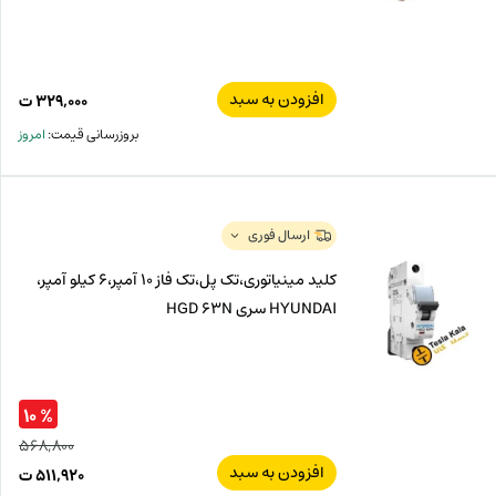
افزودن به سبد
۳۲۹,۰۰۰
ت
بروزرسانی قیمت:
امروز
ارسال فوری
کلید مینیاتوری،تک پل،تک فاز 10 آمپر،6 کیلو آمپر،
HYUNDAI سری HGD 63N
% ۱۰
۵۶۸,۸۰۰
افزودن به سبد
قیم
۵۱۱,۹۲۰
ت