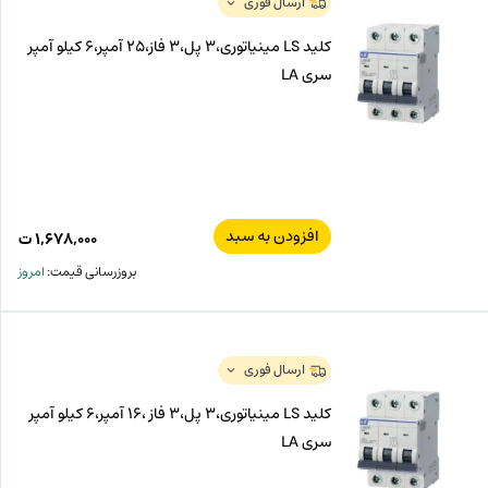
ارسال فوری
کلید LS مینیاتوری،3 پل،3 فاز،25 آمپر،6 کیلو آمپر
سری LA
افزودن به سبد
۱,۶۷۸,۰۰۰
ت
بروزرسانی قیمت:
امروز
ارسال فوری
کلید LS مینیاتوری،3 پل،3 فاز ،16 آمپر،6 کیلو آمپر
سری LA