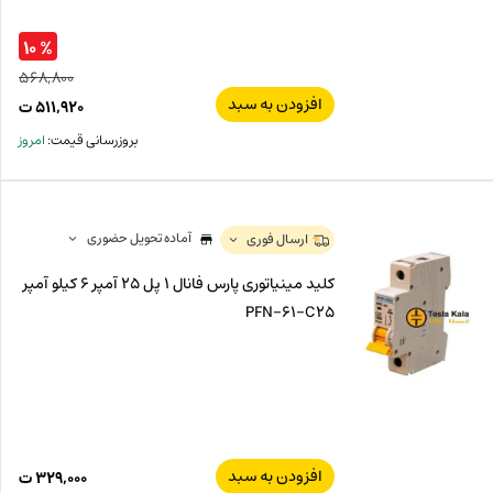
% ۱۰
۵۶۸,۸۰۰
افزودن به سبد
قیم
۵۱۱,۹۲۰
ت
اصل
قیم
بروزرسانی قیمت:
امروز
فعل
۸۰۰
ت
۹۲۰
ت.
بود.
آماده تحویل حضوری
ارسال فوری
کلید مینیاتوری پارس فانال 1 پل 25 آمپر 6 کیلو آمپر
PFN-61-C25
افزودن به سبد
۳۲۹,۰۰۰
ت