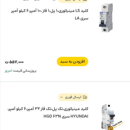
کلید LS مینیاتوری،1 پل،1 فاز ،10 آمپر،6 کیلو آمپر
سری LA
افزودن به سبد
۵۵۷,۰۰۰
ت
بروزرسانی قیمت:
امروز
ارسال فوری
کلید مینیاتوری،تک پل،تک فاز 32 آمپر،6 کیلو آمپر،
HYUNDAI سری HGD 63N