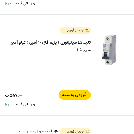
اصل
قیم
بروزرسانی قیمت:
امروز
فعل
۸۰۰
ت
۹۲۰
ت.
بود.
ارسال فوری
کلید LS مینیاتوری،1 پل،1 فاز ،16 آمپر،6 کیلو آمپر
سری LA
افزودن به سبد
۵۵۷,۰۰۰
ت
بروزرسانی قیمت:
امروز
آماده تحویل حضوری
ارسال فوری