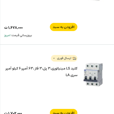
افزودن به سبد
۱,۶۷۸,۰۰۰
ت
بروزرسانی قیمت:
امروز
ارسال فوری
کلید LS مینیاتوری،3 پل،3 فاز ،63 آمپر،6 کیلو آمپر
سری LA
افزودن به سبد
۱,۷۰۲,۰۰۰
ت