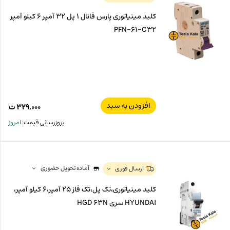
کلید مینیاتوری پارس فانال 1 پل 32 آمپر 6 کیلو آمپر
PFN-61-C32
افزودن به سبد
۳۲۹,۰۰۰
ت
بروزرسانی قیمت:
امروز
آماده تحویل حضوری
ارسال فوری
کلید مینیاتوری،تک پل،تک فاز 25 آمپر،6 کیلو آمپر،
HYUNDAI سری HGD 63N