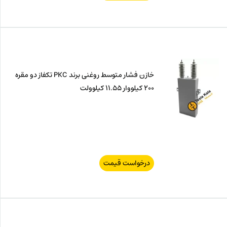
خازن فشار متوسط روغنی برند PKC تکفاز دو مقره
200 کیلووار 11.55 کیلوولت
درخواست قیمت