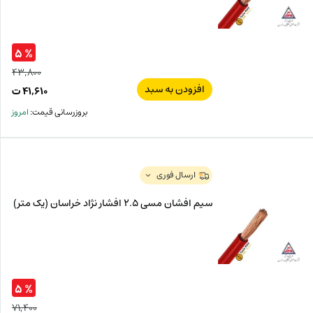
% ۵
۴۳,۸۰۰
افزودن به سبد
قیم
۴۱,۶۱۰
ت
اصل
قیم
بروزرسانی قیمت:
امروز
فعل
۸۰۰
ت
۶۱۰
ت.
بود.
ارسال فوری
سیم افشان مسی 2.5 افشار نژاد خراسان (یک متر)
% ۵
۷۱,۴۰۰