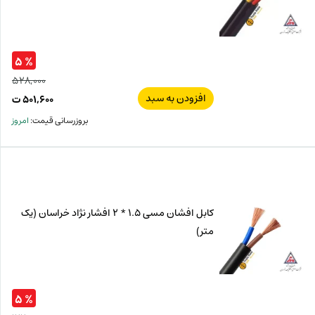
% ۵
۵۲۸,۰۰۰
افزودن به سبد
قیم
۵۰۱,۶۰۰
ت
اصل
قیم
بروزرسانی قیمت:
امروز
فعل
۰۰۰
ت
۶۰۰
ت.
بود.
کابل افشان مسی 1.5 * 2 افشار نژاد خراسان (یک
متر)
% ۵