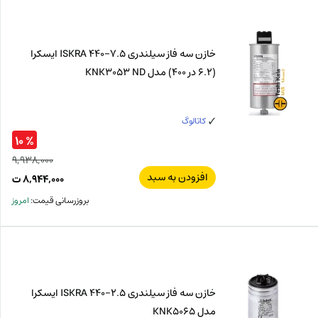
ت.
بود.
خازن سه فاز سیلندری 7.5-440 ISKRA ایسکرا
(6.2 در 400) مدل KNK3053 ND
کاتالوگ
% ۱۰
۹,۹۳۸,۰۰۰
افزودن به سبد
قیم
۸,۹۴۴,۰۰۰
ت
اصل
قیم
بروزرسانی قیمت:
امروز
فعل
۰۰۰
ت
۰۰۰
ت.
بود.
خازن سه فاز سیلندری 2.5-440 ISKRA ایسکرا
مدل KNK5065