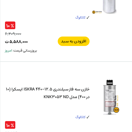
کاتالوگ
% ۱۰
۶,۲۰۹,۰۰۰
افزودن به سبد
قیم
۵,۵۸۸,۰۰۰
ت
اصل
قیم
بروزرسانی قیمت:
امروز
فعل
۰۰۰
ت
۰۰۰
ت.
بود.
خازن سه فاز سیلندری 12.5-440 ISKRA ایسکرا (10
در 400) مدل KNK3053 ND
کاتالوگ
% ۱۰