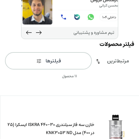
کارشناس فروش
محسن کیانی
داخلی 104
تیم مشاوره و پشتیبانی
فیلترها
11 محصول
خازن سه فاز سیلندری 30-440 ISKRA ایسکرا (25
در 400) مدل KNK3053 ND