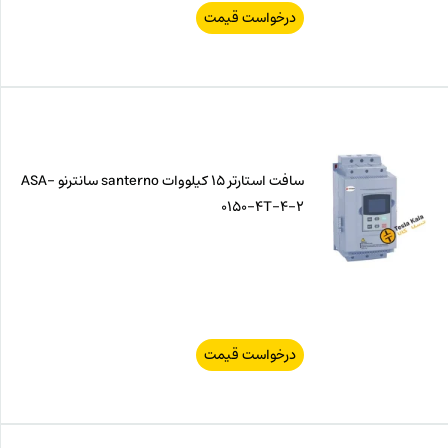
درخواست قیمت
سافت استارتر 15 کیلووات santerno سانترنو ASA-
0150-4T-4-2
درخواست قیمت