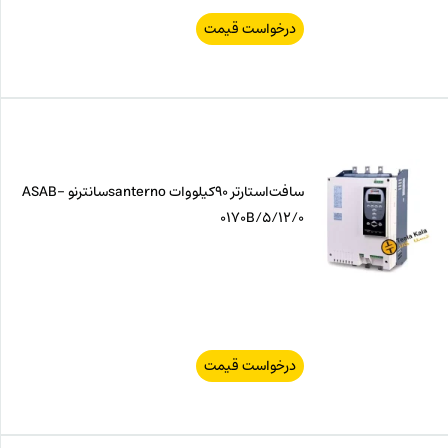
درخواست قیمت
سافت‌استارتر 90کیلووات santernoسانترنو ASAB-
0170B/5/12/0
درخواست قیمت