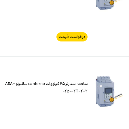
درخواست قیمت
سافت استارتر 45 کیلووات santerno سانترنو ASA-
0450-4T-4-2