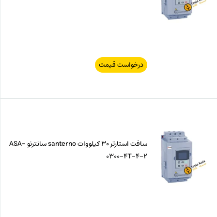
درخواست قیمت
سافت استارتر 30 کیلووات santerno سانترنو ASA-
0300-4T-4-2