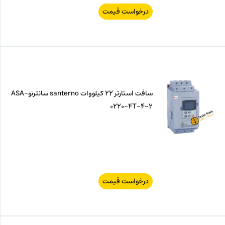
درخواست قیمت
سافت استارتر 22 کیلووات santerno سانترنوASA-
0220-4T-4-2
درخواست قیمت