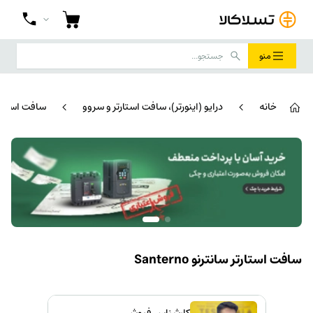
منو
خانه
درایو (اینورتر)، سافت استارتر و سروو
سافت استارتر 
سافت استارتر سانترنو Santerno