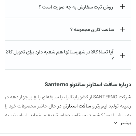
روش ثبت سفارش به چه صورت است ؟
ساعت کاری مجموعه ؟
آیا تسلا کالا در شهرستانها هم شعبه دارد برای تحویل کالا
؟
درباره سافت استارتر سانترنو Santerno
شرکت SANTERNO از کشور ایتالیا، با سابقه‌ای بالغ بر چهار دهه در
زمینه تولید اینورتر و
سافت استارتر
، در حال حاضر محصولات خود را
به بیش از 100 کشور در سرتاسر جهان توزیع می‌نماید. ایران نیز به
بیشتر
عنوان یکی از کشورهایی که با این شرکت همکاری نزدیک دارد،
توانسته است تعدادی از تولیدات اینورتر و استارت نرم SANTERNO