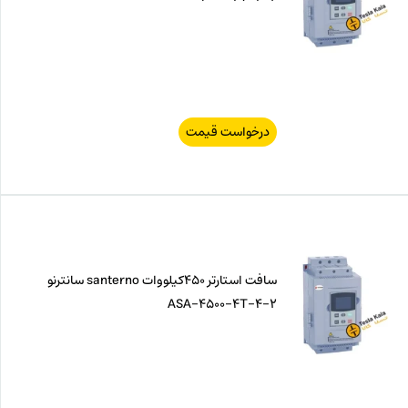
درخواست قیمت
سافت استارتر 450کیلووات santerno سانترنو
ASA-4500-4T-4-2