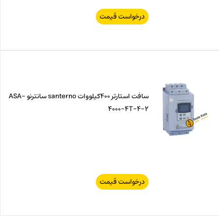
درخواست قیمت
سافت استارتر 400کیلووات santerno سانترنو ASA-
4000-4T-4-2
درخواست قیمت