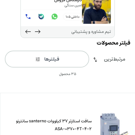
کارشناس فروش
امین سنگی
داخلی 105
تیم مشاوره و پشتیبانی
فیلترها
35 محصول
سافت استارتر 37 کیلووات santerno سانترنو
ASA-0370-4T-4-2