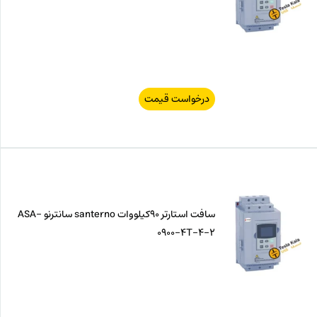
درخواست قیمت
سافت استارتر 90کیلووات santerno سانترنو ASA-
0900-4T-4-2