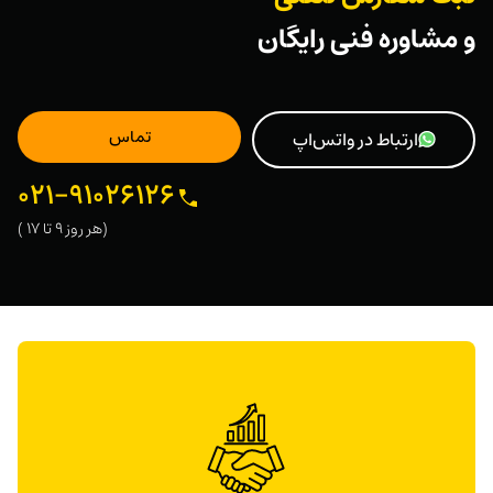
و
مشاوره فنی رایگان
تماس
ارتباط در واتس‌اپ
021-91026126
(هر ‌روز 9 تا 17 )