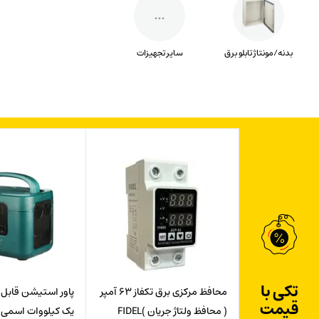
بدنه/مونتاژ تابلو برق
سایر تجهیزات
تکی با
محافظ مرکزی برق تکفاز 63 آمپر
پاور استیشن قابل
قیمت
( محافظ ولتاژ جریان )FIDEL
یک کیلووات اسمی ( 