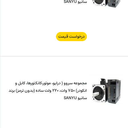
سانیو SANYU
درخواست قیمت
مجموعه سروو ( درایو، موتور،کانکتورها، کابل و
انکودر) 750 وات، 220 ولت ساده (بدون ترمز) برند
سانیو SANYU