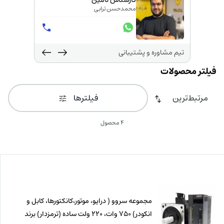
کارشناس تامین
محمدحسن ترابی
تیم مشاوره و پشتیبانی
فیلترها
4 محصول
مجموعه سروو ( درایو، موتور،کانکتورها، کابل و
انکودر) 750 وات، 220 ولت ساده (ترمزدار) برند