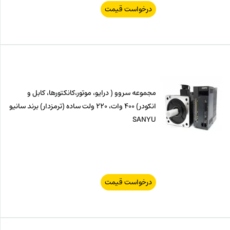
درخواست قیمت
مجموعه سروو ( درایو، موتور،کانکتورها، کابل و
انکودر) 400 وات، 220 ولت ساده (ترمزدار) برند سانیو
SANYU
درخواست قیمت