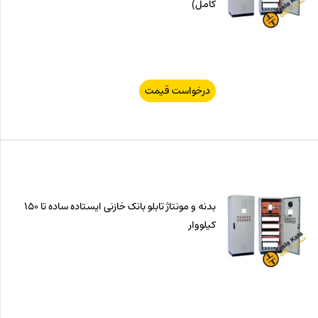
کامل)
درخواست قیمت
بدنه و مونتاژ تابلو بانک خازنی ایستاده ساده تا 150
کیلووار