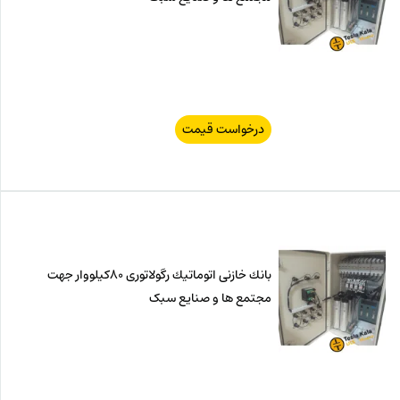
درخواست قیمت
بانك خازنی اتوماتیك رگولاتوری 80كیلووار جهت
مجتمع ها و صنایع سبک