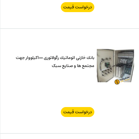
درخواست قیمت
بانك خازنی اتوماتیك رگولاتوری 100كیلووار جهت
مجتمع ها و صنایع سبک
درخواست قیمت