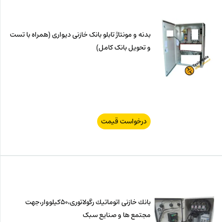
بدنه و مونتاژ تابلو بانک خازنی دیواری (همراه با تست
و تحویل بانک کامل)
درخواست قیمت
بانك خازنی اتوماتیك رگولاتوری،50كیلووار،جهت
مجتمع ها و صنایع سبک