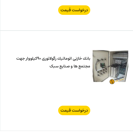
درخواست قیمت
بانك خازنی اتوماتیك رگولاتوری 90كیلووار جهت
مجتمع ها و صنایع سبک
درخواست قیمت