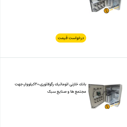
درخواست قیمت
بانك خازنی اتوماتیك رگولاتوری،20كیلووار،جهت
مجتمع ها و صنایع سبک