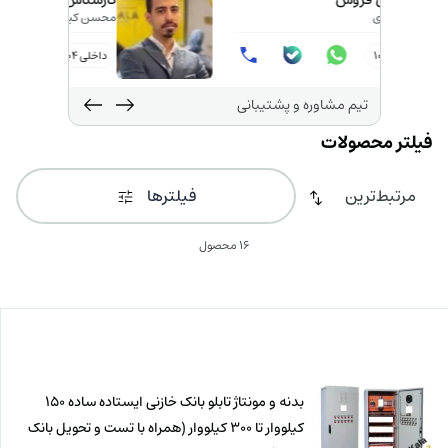
کارشناس فروش
معین آزادی
داخلی 109
تیم مشاوره و پشتیبانی
فیلترها
16 محصول
بدنه و مونتاژ تابلو بانک خازنی ایستاده ساده 150
کیلووار تا 300 کیلووار (همراه با تست و تحویل بانک