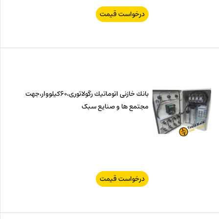
درخواست قیمت
بانك خازنی اتوماتیك رگولاتوری،60كیلووار،جهت
مجتمع ها و صنایع سبک
درخواست قیمت