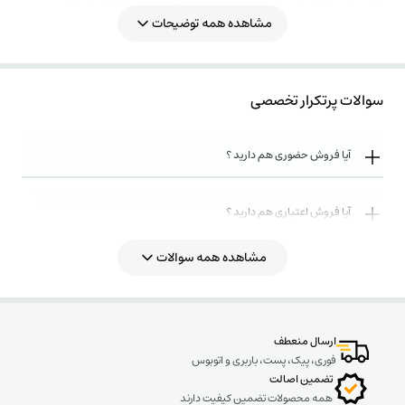
MKK-gas impregnation/.
مشاهده همه توضیحات
در گالری محصول،تصاویر ابعادی و ریز مشخصات فنی این گروه ارائه شده است و در
قسمت مشخصات فنی به صورت اختصاصی به محصول مورد نظر پرداخته شده است.
سوالات پرتکرار تخصصی
آیا فروش حضوری هم دارید ؟
آیا فروش اعتباری هم دارید ؟
مشاهده همه سوالات
روش های ارسال کالا به چه صورت میباشد ؟
ارسال منعطف
فوری، پیک، پست، باربری و اتوبوس
تضمین اصالت
همه محصولات تضمین کیفیت دارند