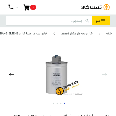
۱
منو
خانه
خازن سه فاز فشار ضعیف
خازن سه فاز صبا خازن SABA-SIEMENS