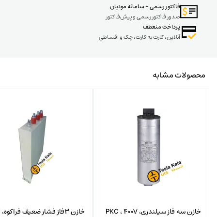
فاکتور رسمی + سامانه مودیان
صدور فاکتور رسمی و پیش‌فاکتور
پرداخت منعطف
آنلاین، کارت به کارت، چک و اقساطی
محصولات مشابه
خازن سه فاز سیلندری، PKC ، 400V
خا