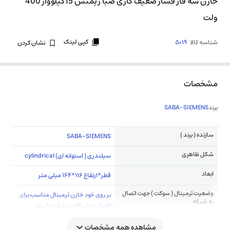
خازن سه فاز فشار ضعیف گازی صبا زیمنس 15کیلووار 400
ولت
کپی لینک
شناسه کالا
5019
نشان کردن
مشخصات
برند
SABA-SIEMENS
سازنده ( برند )
SABA-SIEMENS
شکل ظاهری
سیلندری ( استوانه ای) cylindrical
ابعاد
قطر*ارتفاع 116*164 میلی متر
وضعیت ترمینال ( سوکت ) جهت اتصال
بر روی خود خازن ترمینال مناسب برای
به شبکه
اتصال به شبکه دیده شده است
مشاهده همه مشخصات