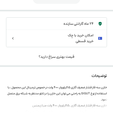
24 ماه گارانتی سازنده
امکان خرید با چِک
خرید قسطی
قیمت بهتری سراغ دارید؟
توضیحات
خازن سه فاز فشار ضعیف گازی 15کیلووار، 400 ولت در خصوص ترمینال این محصول ، با
استفاده از نوع SIGUT به راحتی می توان این خازن را در تابلو مدنظر به شبکه برق متصل
نمود.
خازن سه فاز فشار ضعیف گازی ،15کیلووار، 400 ولت صبا زیمنس
این مدل خازن در گروه انرژی پلاس می باشد و عایق پرکننده آن از نوع گاز می باشد.