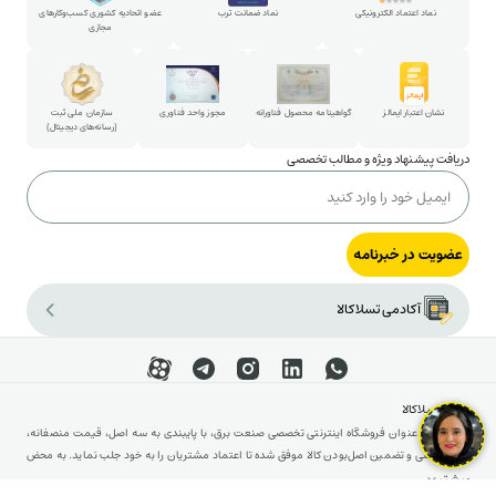
پارتنرشیپ
نماد اعتماد الکترونیکی
نماد ضمانت ترب
عضو اتحادیه کشوری کسب‌وکارهای
مجازی
شکایات و پیشنهادات
ارتباط با مدیرعامل
نشان اعتبار ایمالز
گواهینامه محصول فناورانه
مجوز واحد فناوری
سازمان ملی ثبت
(رسانه‌های دیجیتال)
دریافت پیشنهاد ویژه و مطالب تخصصی
عضویت در خبرنامه
آکادمی تسلاکالا
درباره تسلاکالا
تسلاکالا به عنوان فروشگاه اینترنتی تخصصی صنعت برق، با پایبندی به سه اصل، قیمت منصفانه،
مشاوره فنی و تضمین اصل‌بودن کالا موفق شده تا اعتماد مشتریان را به خود جلب نماید. به محض
ورود به سایت تسلاکالا با دنیایی از تجهیزات رو به رو می‌شوید! تسلاکالا مثل یک نمایشگاه فنی با
بیشتر