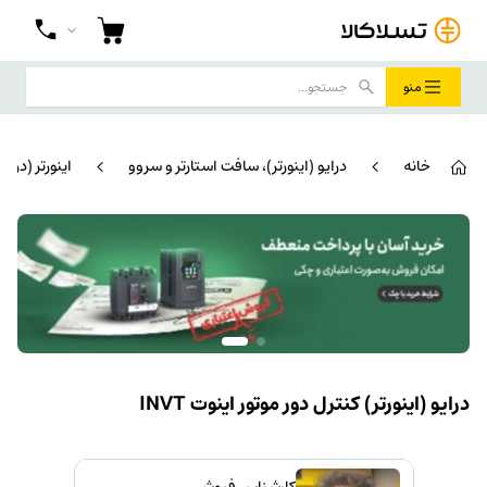
منو
خانه
درایو (اینورتر)، سافت استارتر و سروو
اینورتر (درای
درایو (اینورتر) کنترل دور موتور اینوت INVT