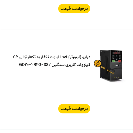
درخواست قیمت
درایو (اینورتر) invt اینوت تکفاز به تکفاز توان 2.2
کیلووات کاربری سنگین GD20-2R2G-SS2
درخواست قیمت