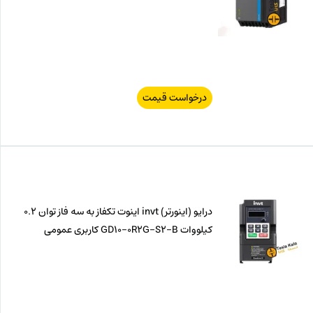
درخواست قیمت
درایو (اینورتر) invt اینوت تکفاز به سه فاز توان 0.2
کیلووات GD10-0R2G-S2-B کاربری عمومی