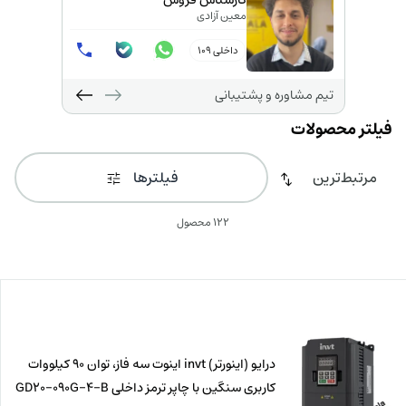
کارشناس تامین
ک
تارا تهرانی
م
تیم مشاوره و پشتیبانی
فیلترها
122 محصول
درایو (اینورتر) invt اینوت سه فاز، توان 90 کیلووات
کاربری سنگین با چاپر ترمز داخلی GD20-090G-4-B