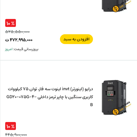
% ۱۰
۵۲۵,۵۵۰,۰۰۰
افزودن به سبد
قیم
۴۷۲,۹۹۵,۰۰۰
ت
اصل
قیم
بروزرسانی قیمت:
امروز
فعل
۰۰۰
ت
۰۰۰
ت.
بود.
درایو (اینورتر) invt اینوت سه فاز، توان 75 کیلووات
کاربری سنگین با چاپر ترمز داخلی GD20-075G-4-
B
% ۱۰
۴۴۵,۹۰۰,۰۰۰