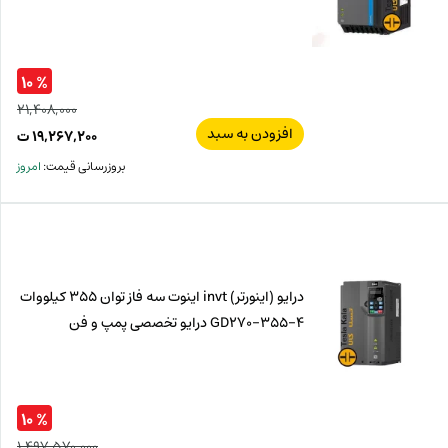
% ۱۰
۲۱,۴۰۸,۰۰۰
افزودن به سبد
قیم
۱۹,۲۶۷,۲۰۰
ت
اصل
قیم
بروزرسانی قیمت:
امروز
فعل
۰۰۰
ت
۲۰۰
ت.
بود.
درایو (اینورتر) invt اینوت سه فاز توان 355 کیلووات
GD270-355-4 درایو تخصصی پمپ و فن
% ۱۰
۱,۴۹۷,۵۷۰,۰۰۰