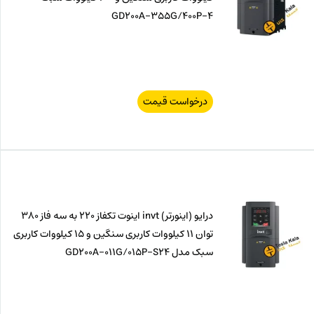
GD200A-355G/400P-4
درخواست قیمت
درایو (اینورتر) invt اینوت تکفاز 220 به سه فاز 380
توان 11 کیلووات کاربری سنگین و 15 کیلووات کاربری
سبک مدل GD200A-011G/015P-S24