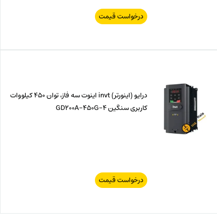
درخواست قیمت
درایو (اینورتر) invt اینوت سه فاز، توان 450 کیلووات
کاربری سنگین GD200A-450G-4
درخواست قیمت