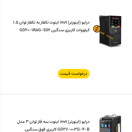
ت.
بود.
درایو (اینورتر) invt اینوت تکفاز به تکفاز توان 1.5
کیلووات کاربری سنگین GD20-1R5G-SS2
درخواست قیمت
درایو (اینورتر) invt اینوت سه فاز توان 3 مدل
GD27-003G-4-B کاربری فوق سنگین