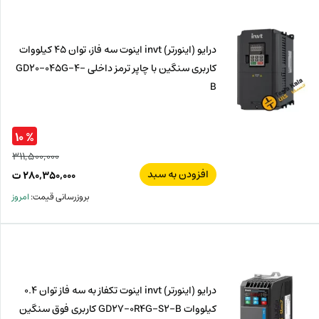
ت.
بود.
درایو (اینورتر) invt اینوت سه فاز، توان 45 کیلووات
کاربری سنگین با چاپر ترمز داخلی GD20-045G-4-
B
% ۱۰
۳۱۱,۵۰۰,۰۰۰
افزودن به سبد
قیم
۲۸۰,۳۵۰,۰۰۰
ت
اصل
قیم
بروزرسانی قیمت:
امروز
فعل
۰۰۰
ت
۰۰۰
ت.
بود.
درایو (اینورتر) invt اینوت تکفاز به سه فاز توان 0.4
کیلووات GD27-0R4G-S2-B کاربری فوق سنگین