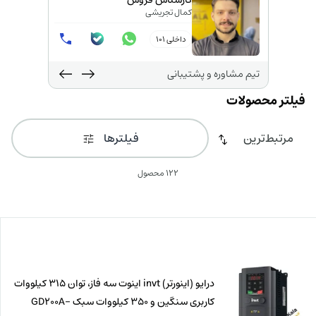
کارشناس فروش
کمال تجریشی
داخلی 101
تیم مشاوره و پشتیبانی
فیلترها
122 محصول
درایو (اینورتر) invt اینوت سه فاز، توان 315 کیلووات
کاربری سنگین و 350 کیلووات سبک GD200A-