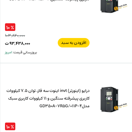
% ۱۰
۱۰۳,۸۲۰,۰۰۰
افزودن به سبد
قیم
۹۳,۴۳۸,۰۰۰
ت
اصل
قیم
بروزرسانی قیمت:
امروز
فعل
۰۰۰
ت
۰۰۰
ت.
بود.
درایو (اینورتر) invt اینوت سه فاز، توان 7.5 کیلووات
کاربری پیشرفته سنگین و 11 کیلووات کاربری سبک
مدلGD350A-7R5G/011P-4
% ۱۰