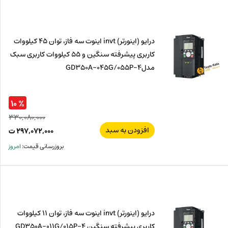
ت
۰۰۰
ت.
بود.
درایو (اینورتر) invt اینوت سه فاز، توان 45 کیلووات
کاربری پیشرفته سنگین و 55 کیلووات کاربری سبک
مدلGD350A-045G/055P-4
% ۱۰
۳۳۰,۰۸۰,۰۰۰
افزودن به سبد
قیم
۲۹۷,۰۷۲,۰۰۰
ت
اصل
قیم
بروزرسانی قیمت:
امروز
فعل
۰۰۰
ت
۰۰۰
ت.
بود.
درایو (اینورتر) invt اینوت سه فاز، توان 11 کیلووات
کاربری پیشرفته سنگین GD350A-011G/015P-4