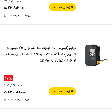
۲۶,۴۵۹,۰۰۰
افزودن به سبد
قیم
۲۳,۸۱۳,۱۰۰
ت
اصل
قیم
بروزرسانی قیمت:
امروز
فعل
۰۰۰
ت
۱۰۰
ت.
بود.
درایو (اینورتر) invt اینوت سه فاز، توان 75 کیلووات
کاربری پیشرفته سنگین و 90 کیلووات کاربری سبک
GD350A-075G/090P-4
% ۱۰
۴۸۴,۴۹۰,۰۰۰
افزودن به سبد
قیم
۴۳۶,۰۴۱,۰۰۰
ت
اصل
قیم
بروزرسانی قیمت:
امروز
فعل
۰۰۰