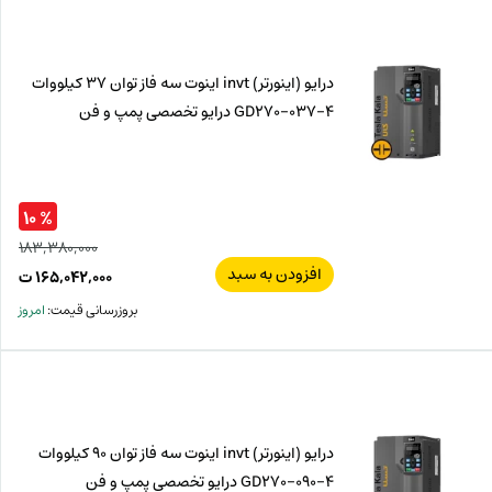
ت.
بود.
درایو (اینورتر) invt اینوت سه فاز توان 37 کیلووات
GD270-037-4 درایو تخصصی پمپ و فن
% ۱۰
۱۸۳,۳۸۰,۰۰۰
افزودن به سبد
قیم
۱۶۵,۰۴۲,۰۰۰
ت
اصل
قیم
بروزرسانی قیمت:
امروز
فعل
۰۰۰
ت
۰۰۰
ت.
بود.
درایو (اینورتر) invt اینوت سه فاز توان 90 کیلووات
GD270-090-4 درایو تخصصی پمپ و فن