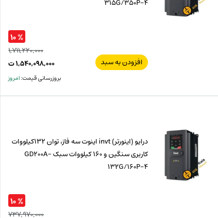
315G/350P-4
% ۱۰
۱,۷۱۱,۲۲۰,۰۰۰
افزودن به سبد
قیم
۱,۵۴۰,۰۹۸,۰۰۰
ت
اصل
قیم
بروزرسانی قیمت:
امروز
فعل
,۰۰۰
ت
۰۰۰
ت.
بود.
درایو (اینورتر) invt اینوت سه فاز، توان 132کیلووات
کاربری سنگین و 160 کیلووات سبک GD200A-
132G/160P-4
% ۱۰
۷۳۷,۹۷۰,۰۰۰