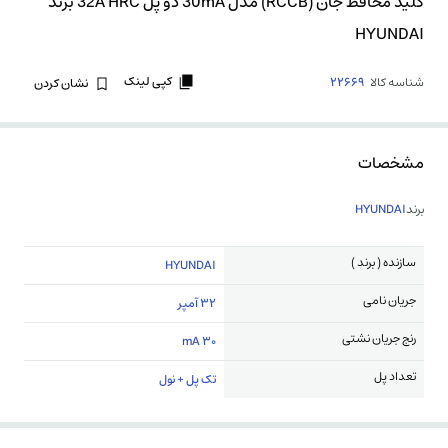
کلید محافظ جان (RCCB) مدل 30mA دو پل 32A HRC برند
HYUNDAI
کپی لینک
شناسه کالا
22669
نشان کردن
مشخصات
برند
HYUNDAI
سازنده ( برند )
HYUNDAI
جریان نامی
32 آمپر
رنج جریان نشتی
30 mA
تعداد پل
تک پل + نول