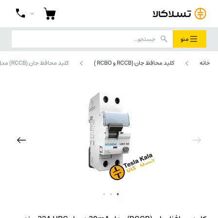
منو
خانه
کلید محافظ جان (RCCB و RCBO )
کلید محافظ جان (RCCB) مدل 30mA دو پل 32A HRC برند HYUNDAI