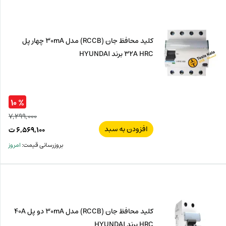
ت
۱۰۰
ت.
بود.
کلید محافظ جان (RCCB) مدل 30mA چهار پل
32A HRC برند HYUNDAI
% ۱۰
۷,۲۹۹,۰۰۰
افزودن به سبد
قیم
۶,۵۶۹,۱۰۰
ت
اصل
قیم
بروزرسانی قیمت:
امروز
فعل
۰۰۰
ت
۱۰۰
ت.
بود.
کلید محافظ جان (RCCB) مدل 30mA دو پل 40A
HRC برند HYUNDAI