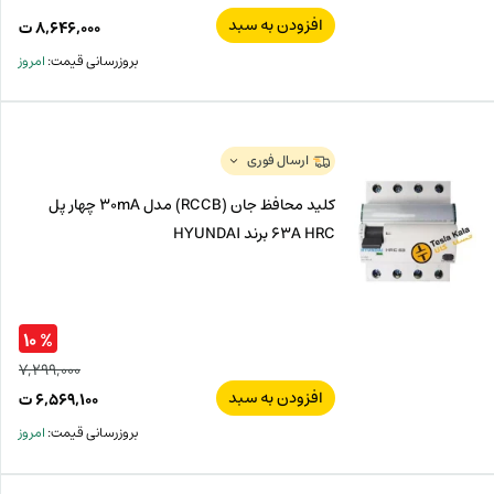
افزودن به سبد
۸,۶۴۶,۰۰۰
ت
بروزرسانی قیمت:
امروز
ارسال فوری
کلید محافظ جان (RCCB) مدل 30mA چهار پل
63A HRC برند HYUNDAI
% ۱۰
۷,۲۹۹,۰۰۰
افزودن به سبد
قیم
۶,۵۶۹,۱۰۰
ت
اصل
قیم
بروزرسانی قیمت:
امروز
فعل
۰۰۰
ت
۱۰۰