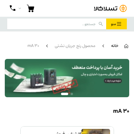
منو
خانه
محصول رنج جریان نشتی
30 mA
30 mA