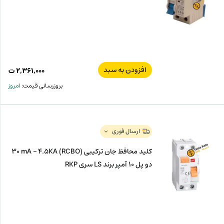
افزودن به سبد
۲,۳۶۱,۰۰۰
ت
بروزرسانی قیمت:
امروز
ارسال فوری
کلید محافظ جان ترکیبی (RCBO) 30 mA – 4.5KA
دو پل 10 آمپر برند LS سری RKP