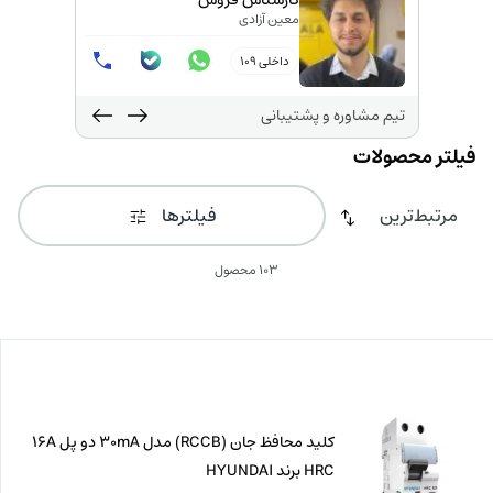
کارشناس فروش
معین آزادی
داخلی 109
تیم مشاوره و پشتیبانی
فیلترها
103 محصول
کلید محافظ جان (RCCB) مدل 30mA دو پل 16A
HRC برند HYUNDAI