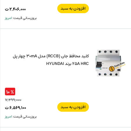
افزودن به سبد
۲,۴۰۶,۰۰۰
ت
بروزرسانی قیمت:
امروز
کلید محافظ جان (RCCB) مدل 30mA چهار پل
25A HRC برند HYUNDAI
% ۱۰
۷,۲۹۹,۰۰۰
افزودن به سبد
قیم
۶,۵۶۹,۱۰۰
ت
اصل
قیم
بروزرسانی قیمت:
امروز
فعل
۰۰۰