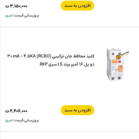
افزودن به سبد
قیم
۳,۱۵۰,۰۰۰
ت
اصل
قیم
بروزرسانی قیمت:
امروز
فعل
۰۰۰
ت
۰۰۰
ت.
بود.
کلید محافظ جان ترکیبی (RCBO) 30 mA – 4.5KA
دو پل 16 آمپر برند LS سری RKP
افزودن به سبد
۲,۴۰۶,۰۰۰
ت
بروزرسانی قیمت:
امروز