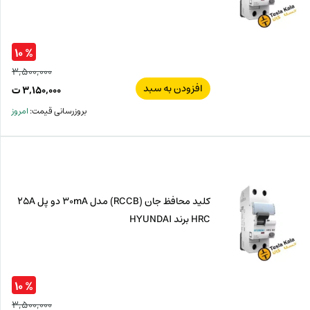
% ۱۰
۳,۵۰۰,۰۰۰
افزودن به سبد
قیم
۳,۱۵۰,۰۰۰
ت
اصل
قیم
بروزرسانی قیمت:
امروز
فعل
۰۰۰
ت
۰۰۰
ت.
بود.
کلید محافظ جان (RCCB) مدل 30mA دو پل 25A
HRC برند HYUNDAI
% ۱۰
۳,۵۰۰,۰۰۰