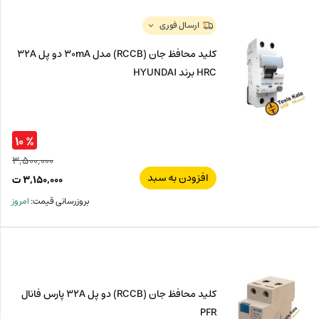
ت.
بود.
ارسال فوری
کلید محافظ جان (RCCB) مدل 30mA دو پل 32A
HRC برند HYUNDAI
% ۱۰
۳,۵۰۰,۰۰۰
افزودن به سبد
قیم
۳,۱۵۰,۰۰۰
ت
اصل
قیم
بروزرسانی قیمت:
امروز
فعل
۰۰۰
ت
۰۰۰
ت.
بود.
کلید محافظ جان (RCCB) دو پل 32A پارس فانال
PFR