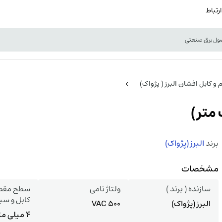
ارتباط
و کابل افشان البرز ( پژواک)
برند
البرز (پژواک)
مشخصات
سازنده ( برند )
ولتاژ نامی
سطح مقطع
کابل و سی
البرز (پژواک)
500 VAC
4 میلی مت