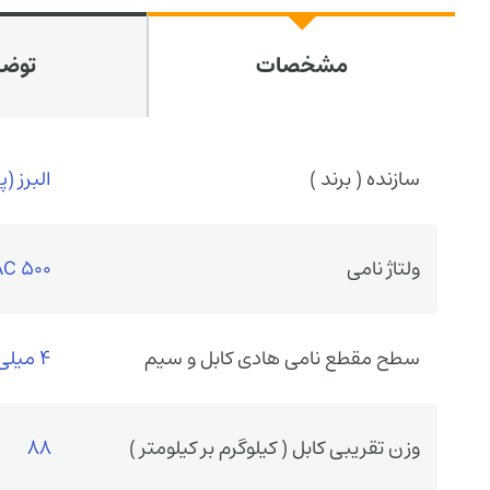
مشخصات
توض
سازنده ( برند )
البرز (
ولتاژ نامی
500 VAC
سطح مقطع نامی هادی کابل و سیم
4 میلی متر مربع در دو رشته ( 4 * 2)
وزن تقریبی کابل ( کیلوگرم بر کیلومتر )
88