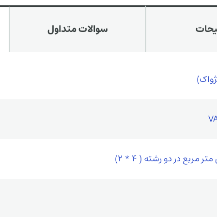
یحات
سوالات متداول
پژواک)