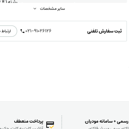
رشته ( 4 * 2)
سایر مشخصات
021-91026126
ثبت سفارش تلفنی
ارتباط 
 رسمی + سامانه مودیان
پرداخت منعطف
کتور رسمی و پیش‌فاکتور
آنلاین، کارت به کارت، چک 