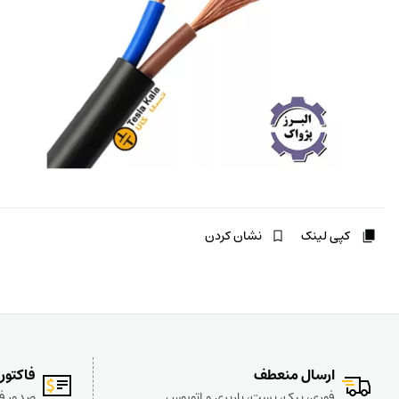
کپی لینک
نشان کردن
ارسال منعطف
فاکتور
فوری، پیک، پست، باربری و اتوبوس
صدور فا