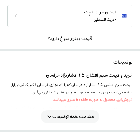
امکان خرید با چِک
خرید قسطی
قیمت بهتری سراغ دارید؟
توضیحات
خرید و قیمت سیم افشان 1.5 افشار نژاد خراسان
قیمت سیم افشان 1.5 افشار نژاد خراسان که با نام تجاری خراسان الکتریک نیز در بازار
عرضه می‌شود، در این صفحه به صورت به روز در اختیار شما قرار می‌گیرد.
فروش این محصول به صورت حلقه 100 متری می‌باشد.
سیم افشان از تعداد زیادی رشته‌های نازک تشکیل می‌شود. این
سیم برق
افشان، یک
سیم تک رشته می‌باشد که عایق آن از جنس پی وی سی PVC است. این سیم قابلیت
مشاهده همه توضیحات
انعطاف بالایی دارد و به راحتی جریان برق را منتقل می‌کند و به دلیل داشتن
استانداردهای ملی و بین‌المللی، ایمنی مناسب و کیفیت جریان ورودی و خروجی را
تضمین می‌کند.