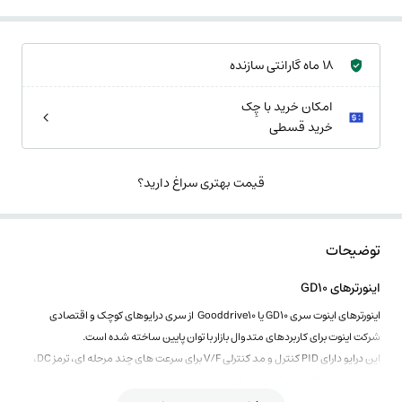
18 ماه گارانتی سازنده
امکان خرید با چِک
خرید قسطی
قیمت بهتری سراغ دارید؟
توضیحات
اینورترهای GD10
اینورترهای اینوت سری GD10 یا Gooddrive10 از سری درایوهای کوچک و اقتصادی
شرکت اینوت برای کاربردهای متدوال بازار با توان پایین ساخته شده است.
این درایو دارای PID کنترل و مد کنترلی V/F برای سرعت های چند مرحله ای، ترمز DC،
شبکه Modbus و سایر کاربردها طراحی شده است.
مزیت ویژه این سری از درایو اینوت اندازه کوچک آن است که باعث شده فضای نصب