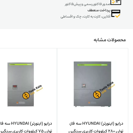
ماشین آلات برش
صدور فاکتور رسمی و پیش‌فاکتور
جدول مشخصات فنی اینورتر سری GD10:
پرداخت منعطف
آنلاین، کارت به کارت، چک و اقساطی
محصولات مشابه
جدول و کدینگ اینورتر سری GD10 :
درایو (اینورتر) HYUNDAI سه فاز،
درایو (اینورتر) HYUNDAI سه 
توان 280 کیلووات کاربری سنگین
توان 75 کیلووات کاربری سنگین