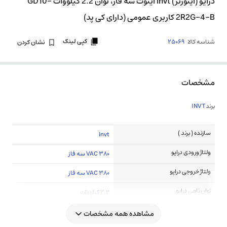
درایو (اینورتر) invt اینوت سه فاز، توان 2.2 کیلووات GD10-
2R2G-4-B کاربری عمومی (دارای کی پد)
کپی لینک
شناسه کالا
25069
نشان کردن
مشخصات
برند
INVT
سازنده ( برند )
invt
ولتاژ ورودی درایو
380 VAC سه فاز
ولتاژ خروجی درایو
380 VAC سه فاز
توان نامی درایو
2.2 کیلووات
مشاهده همه مشخصات