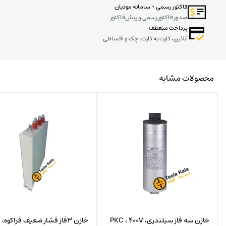
فاکتور رسمی + سامانه مودیان
صدور فاکتور رسمی و پیش‌فاکتور
پرداخت منعطف
آنلاین، کارت به کارت، چک و اقساطی
محصولات مشابه
خازن سه فاز سیلندری، PKC ، 400V
خا