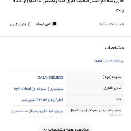
خازن سه فاز فشار ضعیف گازی صبا زیمنس 10کیلووار، 400
ولت
کپی لینک
شناسه کالا
5016
نشان کردن
مشخصات
برند
SABA-SIEMENS
سازنده ( برند )
SABA-SIEMENS
شکل ظاهری
سیلندری ( استوانه ای) cylindrical
ابعاد
قطر*ارتفاع 116*164 میلی متر
وضعیت ترمینال ( سوکت ) جهت اتصال
بر روی خود خازن ترمینال مناسب برای
به شبکه
اتصال به شبکه دیده شده است
مشاهده همه مشخصات