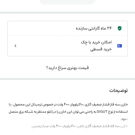
24 ماه گارانتی سازنده
امکان خرید با چِک
خرید قسطی
قیمت بهتری سراغ دارید؟
توضیحات
خازن سه فاز فشار ضعیف گازی ،10کیلووار، 400 ولت در خصوص ترمینال این محصول ، با
استفاده از نوع SIGUT به راحتی می توان این خازن را در تابلو مدنظر به شبکه برق متصل
نمود.
خازن سه فاز فشار ضعیف گازی خازن ،10کیلووار، 400 ولت صبا زیمنس
این مدل خازن در گروه انرژی پلاس می باشد و عایق پرکننده آن از نوع گاز می باشد.