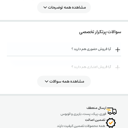
MKK-gas impregnation/.
مشاهده همه توضیحات
در گالری محصول،تصاویر ابعادی و ریز مشخصات فنی این گروه ارائه شده است و در
قسمت مشخصات فنی به صورت اختصاصی به محصول مورد نظر پرداخته شده است.
سوالات پرتکرار تخصصی
آیا فروش حضوری هم دارید ؟
آیا فروش اعتباری هم دارید ؟
مشاهده همه سوالات
روش های ارسال کالا به چه صورت میباشد ؟
ارسال منعطف
فوری، پیک، پست، باربری و اتوبوس
تضمین اصالت
همه محصولات تضمین کیفیت دارند