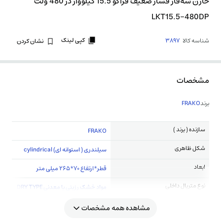
خازن سه‌فاز فشار ضعیف فراکو 15.5 کیلووار در 480 ولت
LKT15.5-480DP
کپی لینک
شناسه کالا
3897
نشان کردن
مشخصات
برند
FRAKO
سازنده ( برند )
FRAKO
شکل ظاهری
سیلندری ( استوانه ای) cylindrical
ابعاد
قطر*ارتفاع 70*265 میلی متر
نوع متریال داخلی
مواد خشک رزینی یا معدنی DRY TYPE
مشاهده همه مشخصات