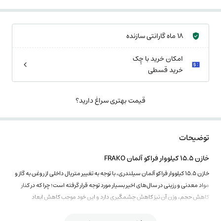
18 ماه گارانتی سازنده
امکان خرید با چِک
خرید قسطی
قیمت بهتری سراغ دارید؟
توضیحات
خازن 15.5 کیلووار فراکو آلمان FRAKO
خازن 15.5 کیلووار فراکو آلمان سیلندری، با توجه به تغییر متریال داخلی از روغن به گاز و
مواد معدنی و رزینی در سال‌های اخیر بسیار مورد توجه قرار گرفته است؛ چرا که در کنار
کاهش حجم، وزن آن نیز کاهش چشمگیری دارد و این خود موجب کاهش ابعاد
تابلوهای برق خازنی شده است.
محصولات فراکو آلمان همواره مورد توجه مهندسین و برقکارها بوده است.