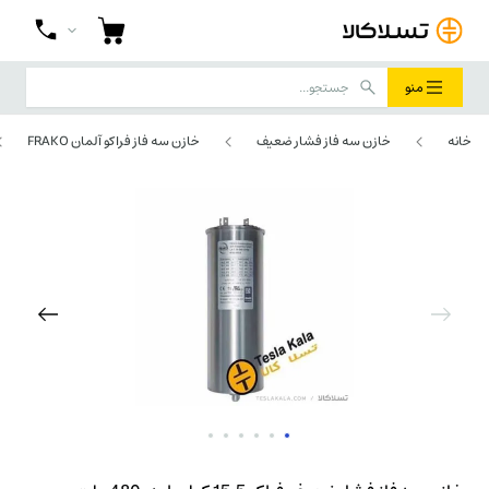
منو
خانه
خازن سه فاز فشار ضعیف
خازن سه فاز فراکو آلمان FRAKO