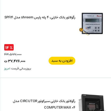
ت.
بود.
رگولاتور بانک خازنی، 4 پله پارس shreem مدل SPFI4
% ۱۴
۴۳,۵۷۷,۰۰۰
افزودن به سبد
قیم
۳۷,۴۷۶,۰۰۰
ت
اصل
قیم
بروزرسانی قیمت:
امروز
فعل
۰۰۰
ت
۰۰۰
ت.
بود.
رگولاتور بانک خازنی سیرکوتور CIRCUTOR مدل
COMPUTER MAX 04