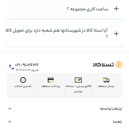
ساعت کاری مجموعه ؟
آیا تسلا کالا در شهرستانها هم شعبه دارد برای تحویل کالا
؟
۰۲۱-۹۱۰۲۶۱۲۶
هر روز ۸:۳۰ تا ۱۷:۳۰
ارسال منعطف
فاکتور رسمی + سامانه
پرداخت منعطف
تضمین اصالت
مودیان
ارتباط با واحدها
همکاری در تامین
راهنما
شتاب‌دهنده تسلاکالا