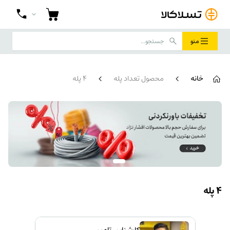
منو
خانه
محصول تعداد پله
4 پله
4 پله