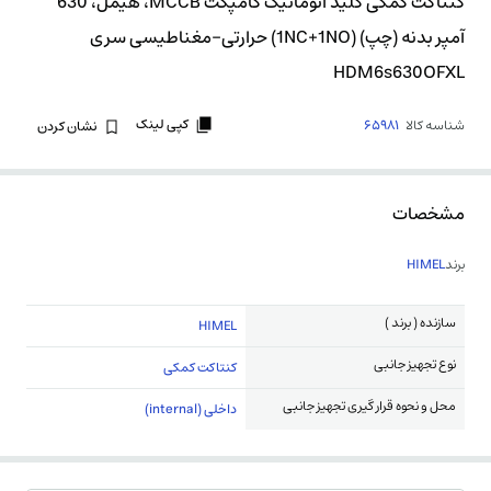
کنتاکت کمکی کلید اتوماتیک کامپکت MCCB، هیمل، 630
آمپر بدنه (چپ) (1NC+1NO) حرارتی-مغناطیسی سری
HDM6s630OFXL
کپی لینک
شناسه کالا
65981
نشان کردن
مشخصات
برند
HIMEL
سازنده ( برند )
HIMEL
نوع تجهیز جانبی
کنتاکت کمکی
محل و نحوه قرار گیری تجهیز جانبی
داخلی (internal)