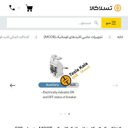
منو
خانه
تجهیزات جانبی کلیدهای اتوماتیک (MCCB)
کنتاکت کمکی کلید اتوماتیک کامپکت MCCB، هیمل، 630 آمپر بدنه (چ