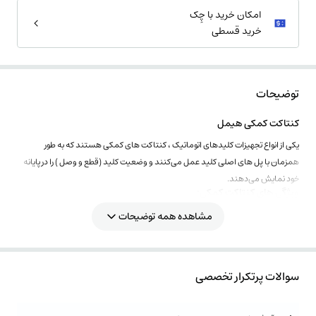
امکان خرید با چِک
خرید قسطی
توضیحات
کنتاکت کمکی هیمل
یکی از انواع تجهیزات کلیدهای اتوماتیک ، کنتاکت های کمکی هستند که به طور
همزمان با پل های اصلی کلید عمل می‌کنند و وضعیت کلید (قطع و وصل ) را در پایانه
خود نمایش می‌دهند.
ویژگی های کنتاکت کمکی:
جریان بدنه:630 آمپر
مشاهده همه توضیحات
سری:HDM6s250SFXDX
سوالات پرتکرار تخصصی