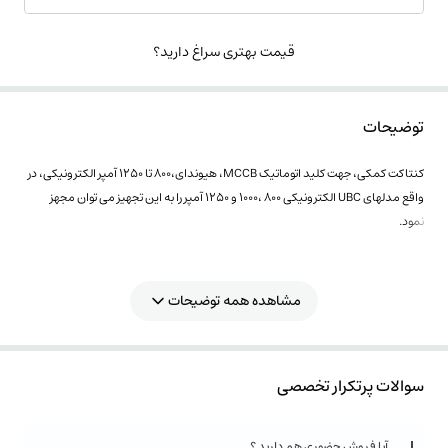
قیمت بهتری سراغ دارید؟
توضیحات
کنتاکت کمکی، جهت کلید اتوماتیک MCCB، هیوندای،800 تا 1250 آمپر الکترونیکی، در
واقع مدلهای UBC الکترونیکی 800 ،1000 و 1250 آمپر را به این تجهیز می توان مجهز
نمود.
مشاهده همه توضیحات
سوالات پرتکرار تخصصی
آیا فروش حضوری هم دارید ؟