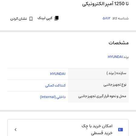
تا 1250 آمپر الکترونیکی
کپی لینک
شناسه کالا
5812
نشان کردن
مشخصات
برند
HYUNDAI
سازنده ( برند )
HYUNDAI
نوع تجهیز جانبی
کنتاکت کمکی
محل و نحوه قرار گیری تجهیز جانبی
داخلی (internal)
امکان خرید با چِک
خرید قسطی