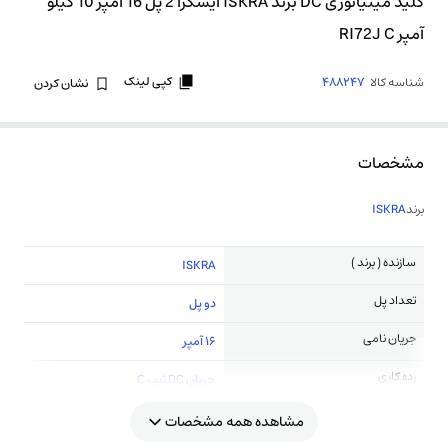
کلید مینیاتوری DC برند ISKRA ایسکرا 2 پل 16 آمپر 10 کیلو
آمپر RI72J C
کپی لینک
شناسه کالا
488247
نشان کردن
مشخصات
برند
ISKRA
سازنده ( برند )
ISKRA
تعداد پل
دو پل
جریان نامی
16 آمپر
رده کاری
جریان DC تیپ C
مشاهده همه مشخصات