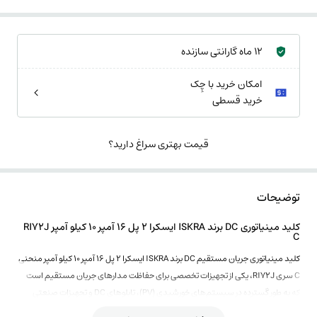
12 ماه گارانتی سازنده
امکان خرید با چِک
خرید قسطی
قیمت بهتری سراغ دارید؟
توضیحات
کلید مینیاتوری DC برند ISKRA ایسکرا 2 پل 16 آمپر 10 کیلو آمپر RI72J
C
کلید مینیاتوری جریان مستقیم DC برند ISKRA ایسکرا 2 پل 16 آمپر 10 کیلو آمپر منحنی
C سری RI72J، یکی از تجهیزات تخصصی برای حفاظت مدارهای جریان مستقیم است
که به‌ طور گسترده در سیستم‌های خورشیدی (PV)، تابلوهای DC و تجهیزات صنعتی
مورد استفاده قرار می‌گیرد.