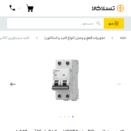
منو
خانه
تجهیزات قطع و وصل ( انواع کلید و کنتاکتور )
کلید مینیاتوری DC برند ISKRA ایسکرا 2 پل 16 آمپر 10 کیلو آمپر RI72J C