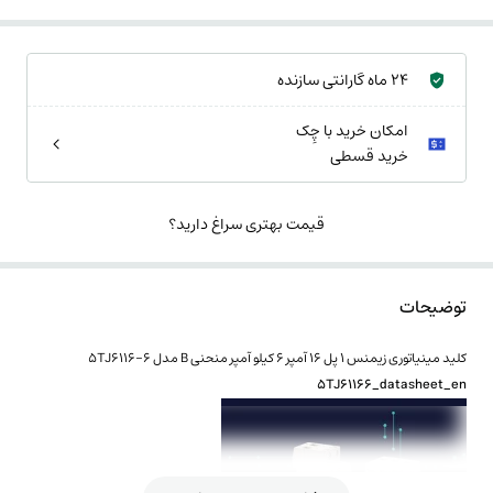
24 ماه گارانتی سازنده
امکان خرید با چِک
خرید قسطی
قیمت بهتری سراغ دارید؟
توضیحات
کلید مینیاتوری زیمنس 1 پل 16 آمپر 6 کیلو آمپر منحنی B مدل 5TJ6116-6
5TJ61166_datasheet_en