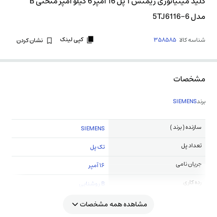
کلید مینیاتوری زیمنس 1 پل 16 آمپر 6 کیلو آمپر منحنی B
مدل 5TJ6116-6
کپی لینک
شناسه کالا
358585
نشان کردن
مشخصات
برند
SIEMENS
سازنده ( برند )
SIEMENS
تعداد پل
تک پل
جریان نامی
16 آمپر
رده کاری
B روشنایی
مشاهده همه مشخصات