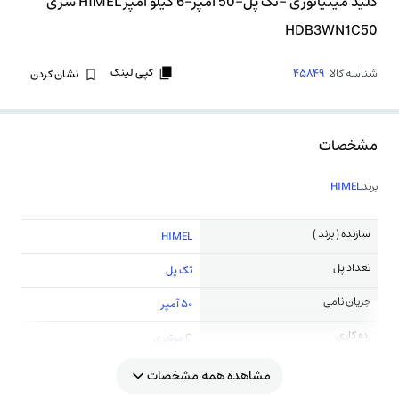
کلید مینیاتوری -تک پل-50 آمپر-6 کیلو آمپر HIMEL سری
HDB3WN1C50
کپی لینک
شناسه کالا
45849
نشان کردن
مشخصات
برند
HIMEL
سازنده ( برند )
HIMEL
تعداد پل
تک پل
جریان نامی
50 آمپر
رده کاری
C موتوری
مشاهده همه مشخصات