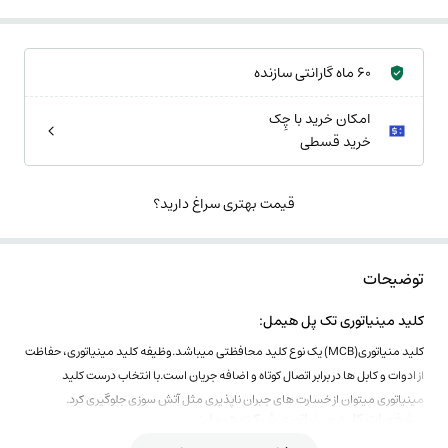
60 ماه گارانتی سازنده
امکان خرید با چِک
خرید قسطی
قیمت بهتری سراغ دارید؟
توضیحات
کلید مینیاتوری تک پل هیمل:
کلید منیاتوری(MCB) یک نوع کلید محافظتی میباشد.وظیفه کلید مینیاتوری، حفاظت
از ادوات و کابل ها در برابر اتصال کوتاه و اضافه جریان است.با انتخاب درست کلید
مینیاتوری میتوان از خسارت های جبران ناپذیری مثل آتش سوزی جلوگیری کرد.
مشخصات کلید مینیاتوری شرکت هیمل:
جریان نامی 1تا63 آمپر