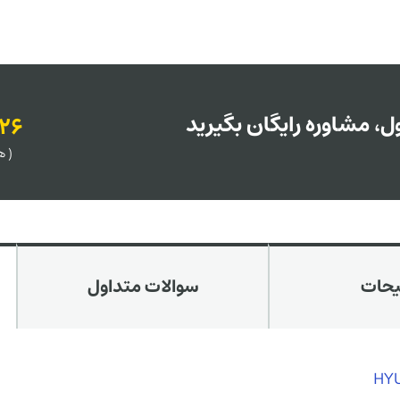
، مشاوره رایگان بگیرید
126
( هر روز
یحات
سوالات متداول
HY