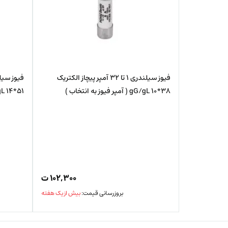
فیوز سیلندری 1 تا 32 آمپر پیچاز الکتریک
38*10 gG/gL ( آمپر فیوز به انتخاب )
51*14 gG/gL ( آمپر فیوز به انتخاب )
۱۰۲,۳۰۰
ت
بروزرسانی قیمت:
بیش از یک هفته