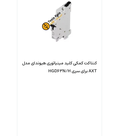
کنتاکت کمکی کلید مینیاتوری هیوندای مدل
AXT برای سری HGD63N/H