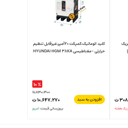
 الکتریک
کلید اتوماتیک،کمپکت 20آمپر،غیرقابل تنظیم
حرارتی -مغناطیسی HYUNDAI HGM 38KA
% ۱۰
۱۱,۸۳۰,۳۰۰
افزودن به سبد
۳۰۸
ت
۱۰,۶۴۷,۲۷۰
ت
 یک هفته
بروزرسانی قیمت:
امروز