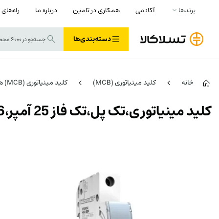
برندها
آکادمی
همکاری در تامین
درباره ما
راه‌های 
دسته‌بندی‌ها
خانه
کلید مینیاتوری (MCB)
کلید مینیاتوری (MCB) هیوندای HYUNDAI
کلید مینیاتوری،تک پل،تک فاز 25 آمپر،6 کیلو آمپر، HYUNDAI سری HGD 63N