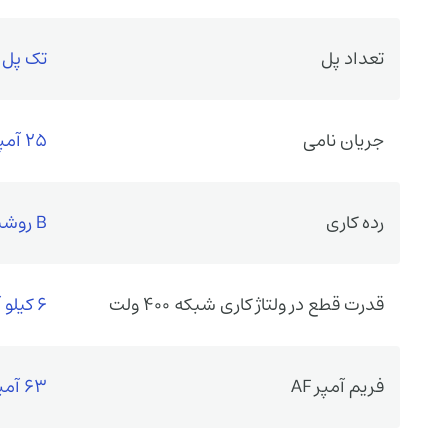
تعداد پل
تک پل
جریان نامی
25 آمپر
رده کاری
B روشنایی
قدرت قطع در ولتاژ کاری شبکه 400 ولت
6 کیلو آمپر
فریم آمپر AF
63 آمپر فریم