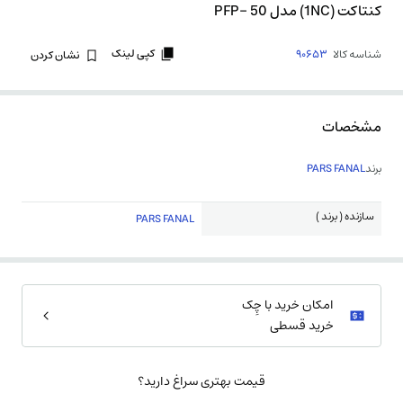
کنتاکت (1NC) مدل PFP- 50
کپی لینک
شناسه کالا
90653
نشان کردن
مشخصات
برند
PARS FANAL
سازنده ( برند )
PARS FANAL
امکان خرید با چِک
خرید قسطی
قیمت بهتری سراغ دارید؟