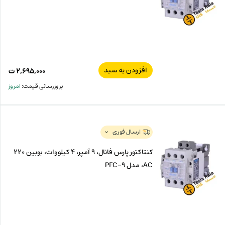
افزودن به سبد
۲,۶۹۵,۰۰۰
ت
بروزرسانی قیمت:
امروز
ارسال فوری
کنتاکتور پارس فانال، 9 آمپر، 4 کیلووات، بوبین 220
AC، مدل PFC-9