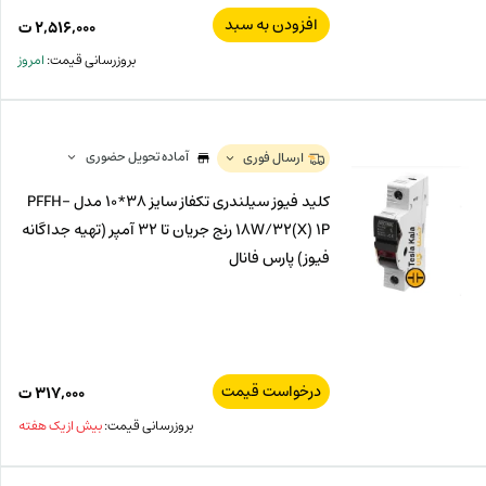
افزودن به سبد
۲,۵۱۶,۰۰۰
ت
بروزرسانی قیمت:
امروز
آماده تحویل حضوری
ارسال فوری
کلید فیوز سیلندری تکفاز سایز 38*10 مدل PFFH-
18W/32(X) 1P رنج جریان تا 32 آمپر (تهیه جداگانه
فیوز) پارس فانال
درخواست قیمت
۳۱۷,۰۰۰
ت
بروزرسانی قیمت:
بیش از یک هفته