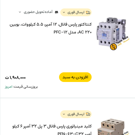
آماده تحویل حضوری
ارسال فوری
کنتاکتور پارس فانال، 12 آمپر، 5.5 کیلووات، بوبین
220 AC، مدل PFC-12
افزودن به سبد
۱,۹۰۸,۰۰۰
ت
بروزرسانی قیمت:
امروز
ارسال فوری
کلید مینیاتوری پارس فانال 3 پل 32 آمپر 6 کیلو
آمپر PFN-63-C32