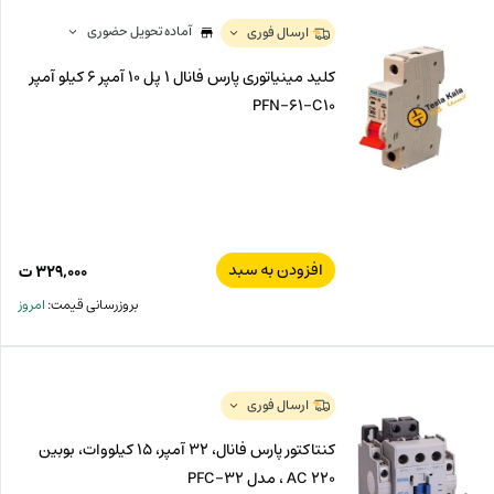
آماده تحویل حضوری
ارسال فوری
کلید مینیاتوری پارس فانال 1 پل 10 آمپر 6 کیلو آمپر
PFN-61-C10
افزودن به سبد
۳۲۹,۰۰۰
ت
بروزرسانی قیمت:
امروز
ارسال فوری
کنتاکتور پارس فانال، 32 آمپر، 15 کیلووات، بوبین
220 AC ، مدل PFC-32