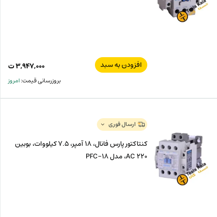
افزودن به سبد
۳,۹۴۷,۰۰۰
ت
بروزرسانی قیمت:
امروز
ارسال فوری
کنتاکتور پارس فانال، 18 آمپر، 7.5 کیلووات، بوبین
220 AC، مدل PFC-18