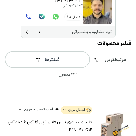
کارشناس فروش
کمال تجریشی
داخلی 101
تیم مشاوره و پشتیبانی
فیلترها
222 محصول
آماده تحویل حضوری
ارسال فوری
کلید مینیاتوری پارس فانال 1 پل 16 آمپر 6 کیلو آمپر
PFN-61-C16