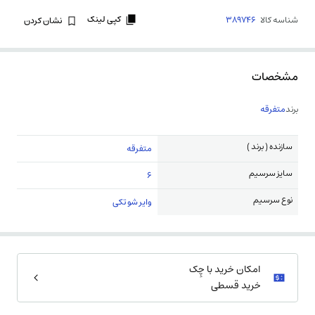
کپی لینک
شناسه کالا
389746
نشان کردن
مشخصات
برند
متفرقه
سازنده ( برند )
متفرقه
سایز سرسیم
6
نوع سرسیم
وایر شو تکی
امکان خرید با چِک
خرید قسطی