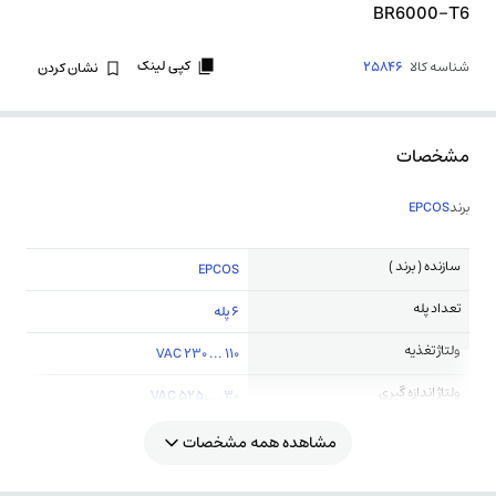
BR6000-T6
کپی لینک
شناسه کالا
25846
نشان کردن
مشخصات
برند
EPCOS
سازنده ( برند )
EPCOS
تعداد پله
6 پله
ولتاژ تغذیه
110 ... 230 VAC
ولتاژ اندازه گیری
30 ....525 VAC
مشاهده همه مشخصات