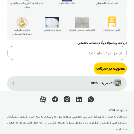
پارتنرشیپ
نماد اعتماد الکترونیکی
نماد ضمانت ترب
عضو اتحادیه کشوری کسب‌وکارهای
مجازی
شکایات و پیشنهادات
ارتباط با مدیرعامل
نشان اعتبار ایمالز
گواهینامه محصول فناورانه
مجوز واحد فناوری
سازمان ملی ثبت
(رسانه‌های دیجیتال)
دریافت پیشنهاد ویژه و مطالب تخصصی
عضویت در خبرنامه
آکادمی تسلاکالا
درباره تسلاکالا
تسلاکالا به عنوان فروشگاه اینترنتی تخصصی صنعت برق، با پایبندی به سه اصل، قیمت منصفانه،
مشاوره فنی و تضمین اصل‌بودن کالا موفق شده تا اعتماد مشتریان را به خود جلب نماید. به محض
ورود به سایت تسلاکالا با دنیایی از تجهیزات رو به رو می‌شوید! تسلاکالا مثل یک نمایشگاه فنی با
بیشتر