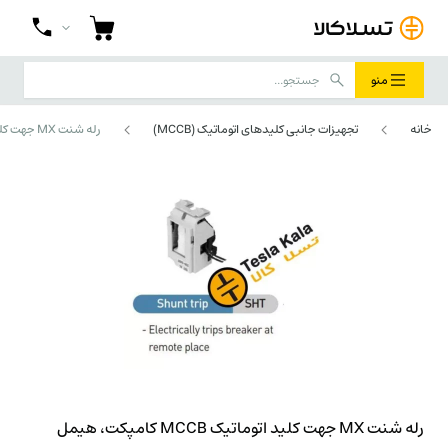
منو
خانه
تجهیزات جانبی کلیدهای اتوماتیک (MCCB)
رله شنت MX جهت کلید اتوماتیک MCCB کامپکت، هیمل 63 آمپربدنه (راست) حرارتی-مغناطیسی 230VAC برای کلیدهای سری HDM6S063MXN3
رله شنت MX جهت کلید اتوماتیک MCCB کامپکت، هیمل