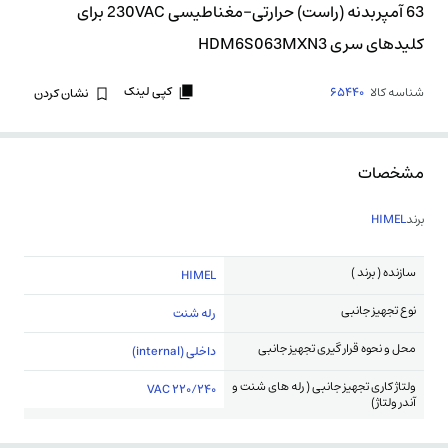
63 آمپربدنه (راست) حرارتی-مغناطیسی 230VAC برای
کلیدهای سری HDM6S063MXN3
کپی لینک
شناسه کالا
65440
نشان کردن
مشخصات
برند
HIMEL
سازنده ( برند )
HIMEL
نوع تجهیز جانبی
رله شنت
محل و نحوه قرار گیری تجهیز جانبی
داخلی (internal)
ولتاژ کاری تجهیز جانبی ( رله های شنت و
220/240 VAC
آندر ولتاژ)