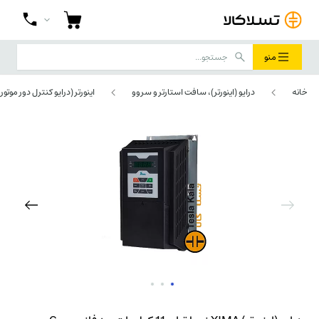
منو
خانه
درایو (اینورتر)، سافت استارتر و سروو
اینورتر (درایو کنترل دور موتور)