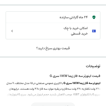
24 ماه گارانتی سازنده
امکان خرید با چِک
خرید قسطی
قیمت بهتری سراغ دارید؟
توضیحات
قیمت اینورتر سه فاز زیما 11KW سری G
اینورتر سه فاز زیما 11KW سری G
با کاربری عمومی صنعتی در 15 مدل مختلف، 7 مدل
220 ولت تکفاز به 220 ولت سه‌فاز و در بقیه موارد سه فاز 380 ولت هستند. درایوهای
سری G با تکنولوژی IGBT موجب کاهش شدید حجم اینورتر می‌شود. سری G اینورترهای
زیما مجهز به سیستم خنک‌کننده اختصاصی هستند. این سری در دو مدل G100 و G200
ارائه می‌شوند.