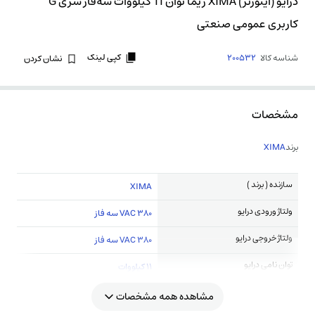
درایو (اینورتر) XIMA زیما توان 11 کیلووات سه‌فاز سری G
کاربری عمومی صنعتی
کپی لینک
شناسه کالا
200532
نشان کردن
مشخصات
برند
XIMA
سازنده ( برند )
XIMA
ولتاژ ورودی درایو
380 VAC سه فاز
ولتاژ خروجی درایو
380 VAC سه فاز
توان نامی درایو
11 کیلووات
مشاهده همه مشخصات