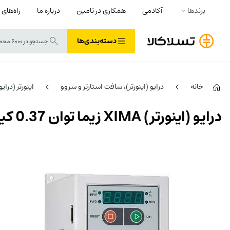
برندها
آکادمی
همکاری در تامین
درباره ما
راه‌های 
دسته‌بندی‌ها
خانه
درایو (اینورتر)، سافت استارتر و سروو
اینورتر (درای
درایو (اینورتر) XIMA زیما توان 0.37 کیلووات تک فاز سری P کاربری پمپ و بوستر پمپ