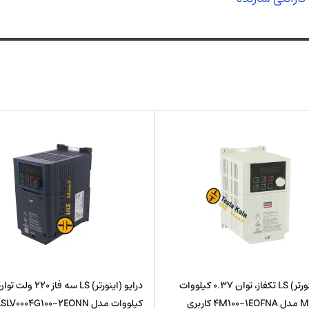
درایو (اینورتر) LS تکفاز، توان 0.37 کیلووات
سری M100 مدل 4M100-1EOFNA کاربری
کیلووات مدل LSLV0004G100-2EONN