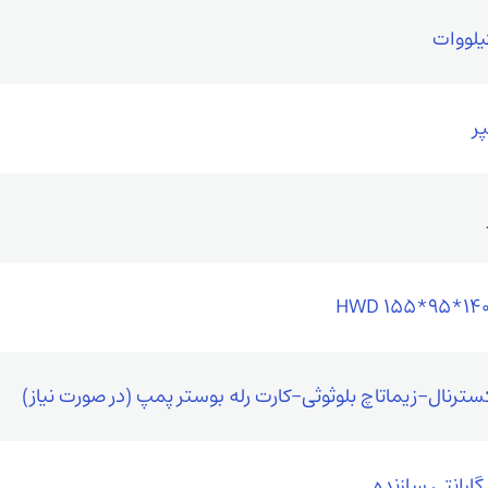
HWD 155*95*140
سترنال-زیماتاچ بلوثوثی-کارت رله بوستر پمپ (در صورت نیاز)