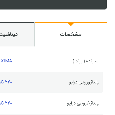
مشخصات
دیتاشیت 
سازنده ( برند )
XIMA
ولتاژ ورودی درایو
220 VAC تکفاز
ولتاژ خروجی درایو
220 VAC سه فاز