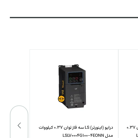
درایو (اینورتر) LS سه فاز 220 ولت توان 0.37
درایو (اینورتر) LS سه فاز توان 0.37 کیلووات
مدل LSLV0004G100-4EONN