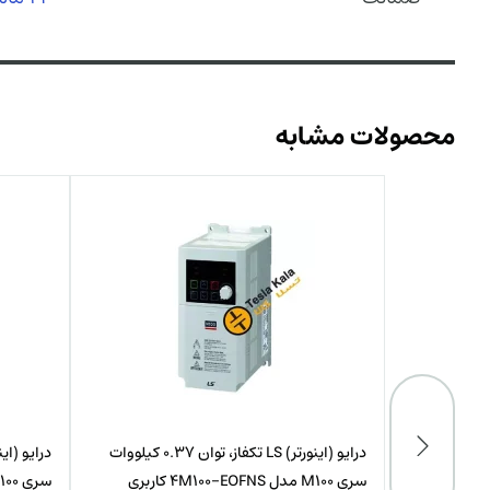
محصولات مشابه
درایو (اینورتر) XIMA زیما توان 0.37 کیلووات
درایو (اینورتر) LS تکفاز، توان 0.37 کیلووات
سری M100 مدل 4M100-EOFNS کاربری