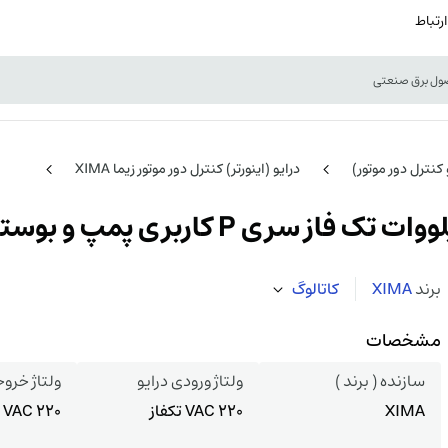
ارتباط
و کنترل دور موتور)
درایو (اینورتر) کنترل دور موتور زیما XIMA
برند
XIMA
کاتالوگ
مشخصات
سازنده ( برند )
ولتاژ ورودی درایو
ولتاژ خروج
XIMA
220 VAC تکفاز
220 VAC سه فاز