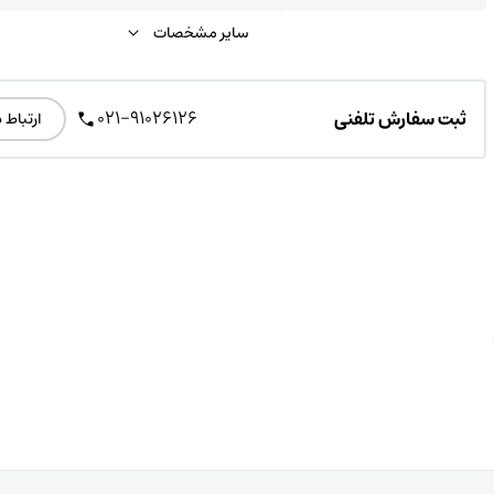
سایر مشخصات
021-91026126
ثبت سفارش تلفنی
ارتباط 