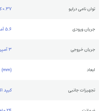
توان نامی درایو
0.37 کیلووات
جریان ورودی
5.6 آمپر
جریان خروجی
3 آمپر
ابعاد
 (mm)
تجهیزات جانبی
کیپد اک
ضمانت
24 ماه گارانتی سازنده