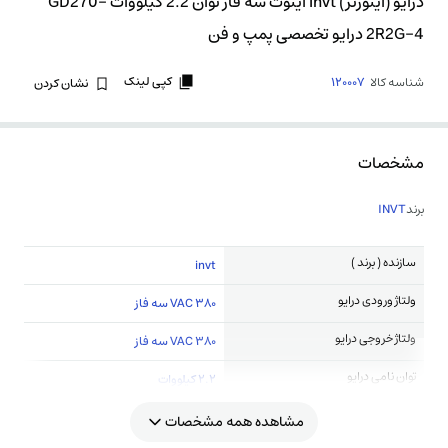
درایو (اینورتر) invt اینوت سه فاز توان 2.2 کیلووات GD270-
2R2G-4 درایو تخصصی پمپ و فن
کپی لینک
شناسه کالا
120007
نشان کردن
مشخصات
برند
INVT
سازنده ( برند )
invt
ولتاژ ورودی درایو
380 VAC سه فاز
ولتاژ خروجی درایو
380 VAC سه فاز
توان نامی درایو
2.2 کیلووات
مشاهده همه مشخصات