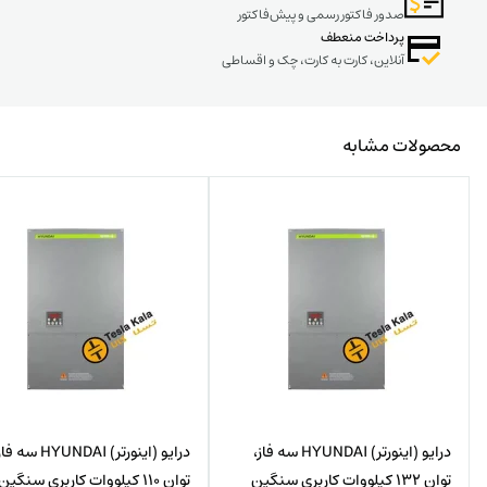
صدور فاکتور رسمی و پیش‌فاکتور
پرداخت منعطف
آنلاین، کارت به کارت، چک و اقساطی
محصولات مشابه
درایو (اینورتر) HYUNDAI سه فاز،
درایو (اینورتر) HYUNDAI سه 
توان 132 کیلووات کاربری سنگین
توان 110 کیلووات کاربری سنگین