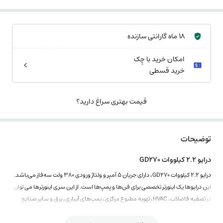
18 ماه گارانتی سازنده
امکان خرید با چِک
خرید قسطی
قیمت بهتری سراغ دارید؟
توضیحات
درایو 2.2 کیلووات GD270
درایو 2.2 کیلووات GD270، دارای جریان 5 آمپر و ولتاژ ورودی 380 ولت سه‌فاز می‌باشد.
این درایوها یک اینورتر تخصصی برای فن‌ها و پمپ‌ها است. از این سری اینورترها می توان
در تصفیه فاضلاب، HVAC، تهویه مطبوع مرکزی، پمپ‌های آبیاری، برق و سایر صنایع
استفاده کرد. سری GD270 اینورتر اینوت برای کنترل موتورهای القایی AC نا همزمان و
سنکرون مغناطیسی دائمی استفاده می شود.