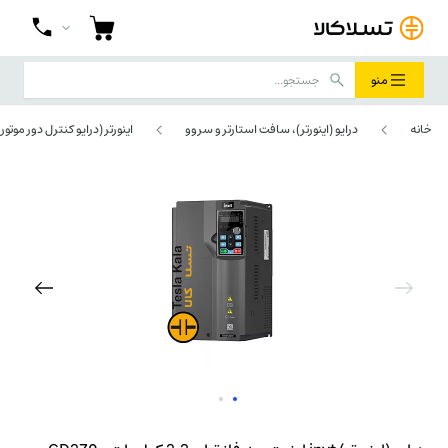
منو
خانه
درایو (اینورتر)، سافت استارتر و سروو
اینورتر (درایو کنترل دور موتور)