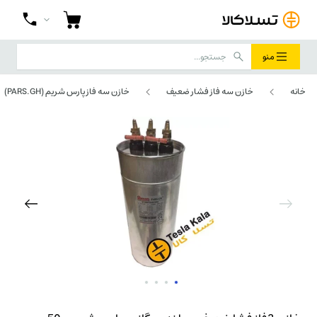
منو
خانه
خازن سه فاز فشار ضعیف
خازن سه فاز پارس شریم (PARS.GH)