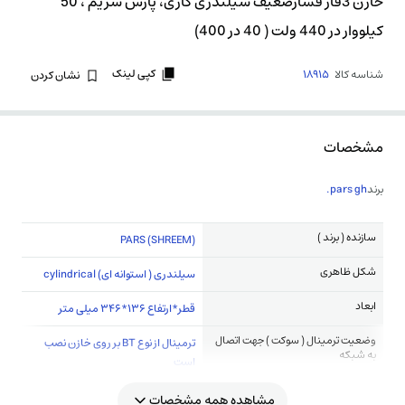
خازن 3فاز فشارضعیف سیلندری گازی، پارس شریم ، 50
کیلووار در 440 ولت ( 40 در 400)
کپی لینک
شناسه کالا
18915
نشان کردن
مشخصات
برند
pars gh.
سازنده ( برند )
(PARS (SHREEM
شکل ظاهری
سیلندری ( استوانه ای) cylindrical
ابعاد
قطر*ارتفاع 136*346 میلی متر
وضعیت ترمینال ( سوکت ) جهت اتصال
ترمینال از نوع BT بر روی خازن نصب
به شبکه
است
مشاهده همه مشخصات