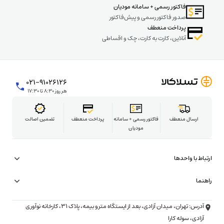
فاکتور رسمی + سامانه مودیان
صدور فاکتور رسمی و پیش‌فاکتور
پرداخت منعطف
آنلاین، کارت به کارت، چک و اقساطی
۰۲۱-۹۱۰۲۶۱۲۶
هر روز ۸:۳۰ تا ۱۷:۳۰
ارسال منعطف
فاکتور رسمی + سامانه
پرداخت منعطف
تضمین اصالت
مودیان
ارتباط با واحدها
همکاری در تامین
راهنما
شتاب‌دهنده تسلاکالا
شرایط ارسال فوری (۳ ساعته)
آدرس: تهران، میدان آزادی، بعد از ایستگاه مترو بیمه، پلاک ۳۱، کارخانه نوآوری
تبلیغات و همکاری تجاری
شرایط خرید با چک
آزادی، سوله کارا