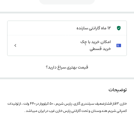
12 ماه گارانتی سازنده
امکان خرید با چِک
خرید قسطی
قیمت بهتری سراغ دارید؟
توضیحات
خازن 3فاز فشارضعیف سیلندری گازی، پارس شریم ، 50 کیلووار در 440 ولت ، از تولیدات
کمپانی شریم هندوستان و تحت گارانتی پارس خازن غرب در ایران میباشد .